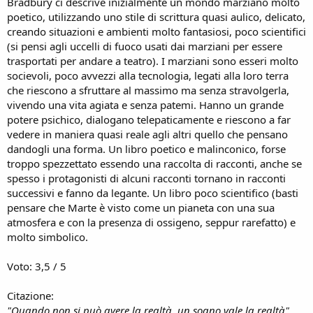
Bradbury ci descrive inizialmente un mondo marziano molto
poetico, utilizzando uno stile di scrittura quasi aulico, delicato,
creando situazioni e ambienti molto fantasiosi, poco scientifici
(si pensi agli uccelli di fuoco usati dai marziani per essere
trasportati per andare a teatro). I marziani sono esseri molto
socievoli, poco avvezzi alla tecnologia, legati alla loro terra
che riescono a sfruttare al massimo ma senza stravolgerla,
vivendo una vita agiata e senza patemi. Hanno un grande
potere psichico, dialogano telepaticamente e riescono a far
vedere in maniera quasi reale agli altri quello che pensano
dandogli una forma. Un libro poetico e malinconico, forse
troppo spezzettato essendo una raccolta di racconti, anche se
spesso i protagonisti di alcuni racconti tornano in racconti
successivi e fanno da legante. Un libro poco scientifico (basti
pensare che Marte è visto come un pianeta con una sua
atmosfera e con la presenza di ossigeno, seppur rarefatto) e
molto simbolico.
Voto: 3,5 / 5
Citazione:
"Quando non si può avere la realtà, un sogno vale la realtà"