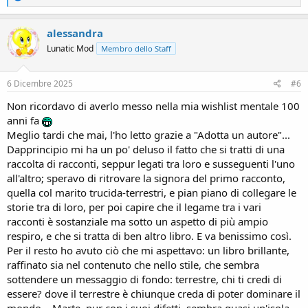
e
a
c
alessandra
t
Lunatic Mod
Membro dello Staff
i
o
n
s
6 Dicembre 2025
#6
:
Non ricordavo di averlo messo nella mia wishlist mentale 100
anni fa
Meglio tardi che mai, l'ho letto grazie a "Adotta un autore"...
Dapprincipio mi ha un po' deluso il fatto che si tratti di una
raccolta di racconti, seppur legati tra loro e susseguenti l'uno
all'altro; speravo di ritrovare la signora del primo racconto,
quella col marito trucida-terrestri, e pian piano di collegare le
storie tra di loro, per poi capire che il legame tra i vari
racconti è sostanziale ma sotto un aspetto di più ampio
respiro, e che si tratta di ben altro libro. E va benissimo così.
Per il resto ho avuto ciò che mi aspettavo: un libro brillante,
raffinato sia nel contenuto che nello stile, che sembra
sottendere un messaggio di fondo: terrestre, chi ti credi di
essere? dove il terrestre è chiunque creda di poter dominare il