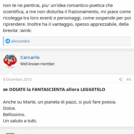
non te ne pentirai, piu' un'idea romantico-poetica che
scientifica, a me non disturba il frazionamento, mi piace come
ricolegga tra loro eventi e personaggi, come sospende per poi
riprendere. Inoltre ha il vantaggio, spesso apprezzabile, della
brevita' :wink:
R
alessandra
e
a
c
Carcarlo
t
Well-known member
i
o
n
s
8 Dicembre 2010
#4
:
se ODIATE la FANTASCIENTA allora LEGGETELO
Anche su Marte, un pianeta di pazzi, si può fare poesia.
Dolce.
Bellissimo.
Un saluto a tutti.