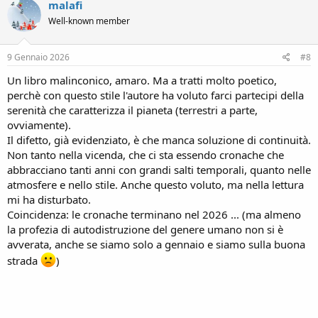
malafi
t
Well-known member
i
o
n
s
9 Gennaio 2026
#8
:
Un libro malinconico, amaro. Ma a tratti molto poetico,
perchè con questo stile l'autore ha voluto farci partecipi della
serenità che caratterizza il pianeta (terrestri a parte,
ovviamente).
Il difetto, già evidenziato, è che manca soluzione di continuità.
Non tanto nella vicenda, che ci sta essendo cronache che
abbracciano tanti anni con grandi salti temporali, quanto nelle
atmosfere e nello stile. Anche questo voluto, ma nella lettura
mi ha disturbato.
Coincidenza: le cronache terminano nel 2026 ... (ma almeno
la profezia di autodistruzione del genere umano non si è
avverata, anche se siamo solo a gennaio e siamo sulla buona
strada
)