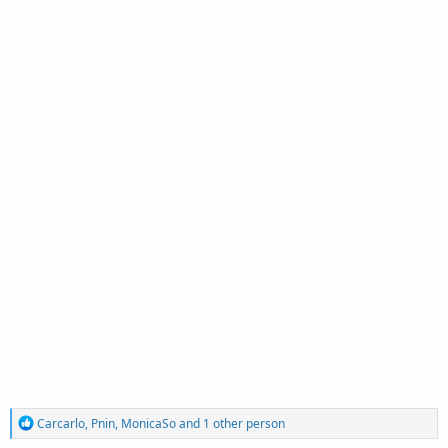
R
Carcarlo
,
Pnin
,
MonicaSo
and 1 other person
e