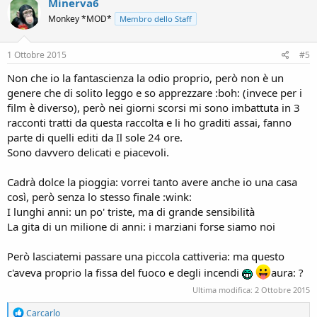
Minerva6
Monkey *MOD*
Membro dello Staff
1 Ottobre 2015
#5
Non che io la fantascienza la odio proprio, però non è un
genere che di solito leggo e so apprezzare :boh: (invece per i
film è diverso), però nei giorni scorsi mi sono imbattuta in 3
racconti tratti da questa raccolta e li ho graditi assai, fanno
parte di quelli editi da Il sole 24 ore.
Sono davvero delicati e piacevoli.
Cadrà dolce la pioggia: vorrei tanto avere anche io una casa
così, però senza lo stesso finale :wink:
I lunghi anni: un po' triste, ma di grande sensibilità
La gita di un milione di anni: i marziani forse siamo noi
Però lasciatemi passare una piccola cattiveria: ma questo
c'aveva proprio la fissa del fuoco e degli incendi
aura: ?
Ultima modifica:
2 Ottobre 2015
R
Carcarlo