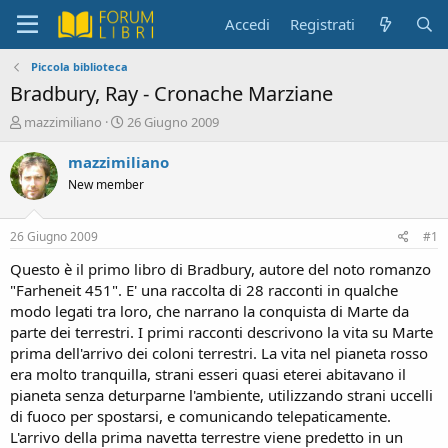
Accedi
Registrati
Piccola biblioteca
Bradbury, Ray - Cronache Marziane
C
D
mazzimiliano
26 Giugno 2009
r
a
e
t
mazzimiliano
a
a
New member
t
d
o
i
r
i
26 Giugno 2009
#1
e
n
D
i
Questo è il primo libro di Bradbury, autore del noto romanzo
i
z
"Farheneit 451". E' una raccolta di 28 racconti in qualche
s
i
modo legati tra loro, che narrano la conquista di Marte da
c
o
parte dei terrestri. I primi racconti descrivono la vita su Marte
u
prima dell'arrivo dei coloni terrestri. La vita nel pianeta rosso
s
era molto tranquilla, strani esseri quasi eterei abitavano il
s
i
pianeta senza deturparne l'ambiente, utilizzando strani uccelli
o
di fuoco per spostarsi, e comunicando telepaticamente.
n
L'arrivo della prima navetta terrestre viene predetto in un
e