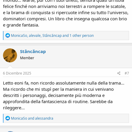
mondo... Marte, pur con i suoi difetti, sembra quasi un'isola
felice finché non arriviamo noi terrestri a rompere le scatole,
e la brama di conquista si ripercuote infine su tutto l'universo,
dominatori compresi. Un libro che insegna qualcosa con brio
e grande fantasia.
R
MonicaSo
,
alevale
,
Stâncăncap
and 1 other person
e
a
c
Stâncăncap
t
Member
i
o
n
s
6 Dicembre 2025
#7
:
Letto eoni fa, non ricordo assolutamente nulla della trama...
Ma ricordo che mi stupì per la maniera in cui venivano
descritti i personaggi, decisamente più moderna e
approfondita della fantascienza di routine. Sarebbe da
rileggere...
R
MonicaSo
and
alessandra
e
a
c