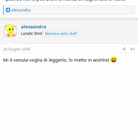
R
alessandra
e
a
c
alessandra
t
Lunatic Mod
Membro dello Staff
i
o
n
s
26 Giugno 2009
#2
:
Mi è venuta voglia di leggerlo, lo metto in wishlist