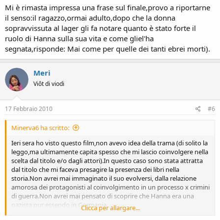
Mi è rimasta impressa una frase sul finale,provo a riportarne
il senso:il ragazzo,ormai adulto,dopo che la donna
sopravvissuta al lager gli fa notare quanto è stato forte il
ruolo di Hanna sulla sua vita e come gliel'ha
segnata,risponde: Mai come per quelle dei tanti ebrei morti).
Meri
Viôt di viodi
17 Febbraio 2010
#6
Minerva6 ha scritto:
Ieri sera ho visto questo film,non avevo idea della trama (di solito la
leggo,ma ultimamente capita spesso che mi lascio coinvolgere nella
scelta dal titolo e/o dagli attori).In questo caso sono stata attratta
dal titolo che mi faceva presagire la presenza dei libri nella
storia.Non avrei mai immaginato il suo evolversi, dalla relazione
amorosa dei protagonisti al coinvolgimento in un processo x crimini
di guerra.Non avrei mai pensato di scoprire che Hanna era una
nazista,pur essendo in Germania.
Clicca per allargare...
La sua vergogna per essere analfabeta e dunque la sua incapacità di