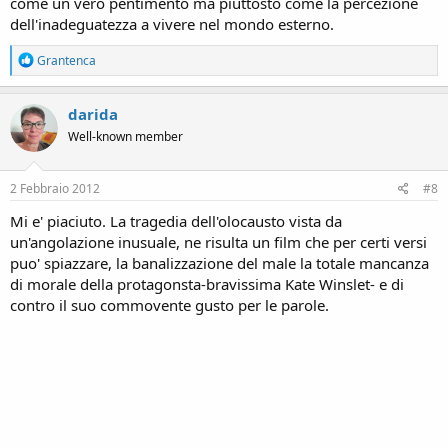
come un vero pentimento ma piuttosto come la percezione
dell'inadeguatezza a vivere nel mondo esterno.
R
Grantenca
e
a
c
darida
t
Well-known member
i
o
n
s
2 Febbraio 2012
#8
:
Mi e' piaciuto. La tragedia dell'olocausto vista da
un'angolazione inusuale, ne risulta un film che per certi versi
puo' spiazzare, la banalizzazione del male la totale mancanza
di morale della protagonsta-bravissima Kate Winslet- e di
contro il suo commovente gusto per le parole.