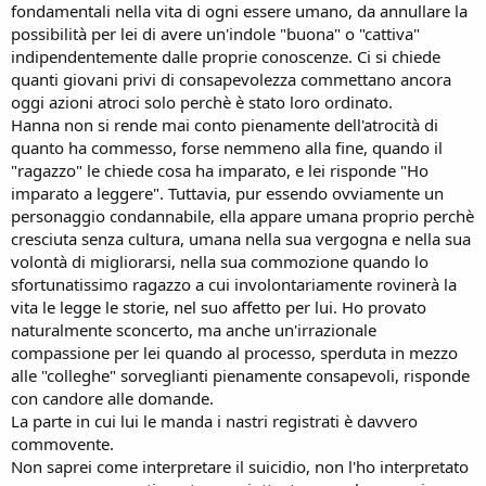
fondamentali nella vita di ogni essere umano, da annullare la
possibilità per lei di avere un'indole "buona" o "cattiva"
indipendentemente dalle proprie conoscenze. Ci si chiede
quanti giovani privi di consapevolezza commettano ancora
oggi azioni atroci solo perchè è stato loro ordinato.
Hanna non si rende mai conto pienamente dell'atrocità di
quanto ha commesso, forse nemmeno alla fine, quando il
"ragazzo" le chiede cosa ha imparato, e lei risponde "Ho
imparato a leggere". Tuttavia, pur essendo ovviamente un
personaggio condannabile, ella appare umana proprio perchè
cresciuta senza cultura, umana nella sua vergogna e nella sua
volontà di migliorarsi, nella sua commozione quando lo
sfortunatissimo ragazzo a cui involontariamente rovinerà la
vita le legge le storie, nel suo affetto per lui. Ho provato
naturalmente sconcerto, ma anche un'irrazionale
compassione per lei quando al processo, sperduta in mezzo
alle "colleghe" sorveglianti pienamente consapevoli, risponde
con candore alle domande.
La parte in cui lui le manda i nastri registrati è davvero
commovente.
Non saprei come interpretare il suicidio, non l'ho interpretato