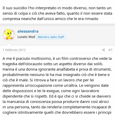
lavorare in ufficio,la porta a scegliere di fare la sorvegliante in un
lager,ma proprio questa sua incapacità di saper leggere e scrivere è
Il suo suicidio l'ho interpretato in modo diverso, non tanto un
stata la causa dell'ergastolo (assurda la condanna totale x lei e
senso di colpa x ciò che aveva fatto, quanto il non essere stata
davvero minina,solo 4 anni x le colleghe,ma forse sarà successo
compresa neanche dall'unico amico che le era rimasto
anche nella realtà).La sua passione per i libri,nel suo caso non per
leggerli,ma per ascoltarli,finisce poi per spingerla ad imparare a
leggere e scrivere anche grazie all'aiuto del "ragazzo".Ma dopo 20
alessandra
anni di carcere,in cui non c'è nessun accenno ad un suo
Lunatic Mod
Membro dello Staff
pentimento,quando finalmente può uscire,si rende conto del suo
ruolo nella morte di troppi ebrei e decide di porre fine alla sua
esistenza.
1 Febbraio 2012
#7
Mi è rimasta impressa una frase sul finale,provo a riportarne il
senso:il ragazzo,ormai adulto,dopo che la donna sopravvissuta al
A me è piaciuto moltissimo, è un film controverso che vede la
lager gli fa notare quanto è stato forte il ruolo di Hanna sulla sua
tragedia dell'olocausto sotto un aspetto diverso dai soliti.
vita e come gliel'ha segnata,risponde: Mai come per quelle dei tanti
Hanna è una donna ignorante analfabeta e priva di strumenti,
ebrei morti).
probabilmente nessuno le ha mai insegnato ciò che è bene e
ciò che è male. Si ritrova a fare un lavoro che per lei
rappresenta un'occupazione come un'altra. Le vengono date
delle disposizioni e lei le esegue, come ogni lavoratore
dipendente che si rispetti. Ed è qui che ci si chiede se davvero
la mancanza di conoscenza possa produrre danni così atroci
in una persona, tanto da renderla completamente incapace di
cogliere istintivamente quelli che dovrebbero essere i principi