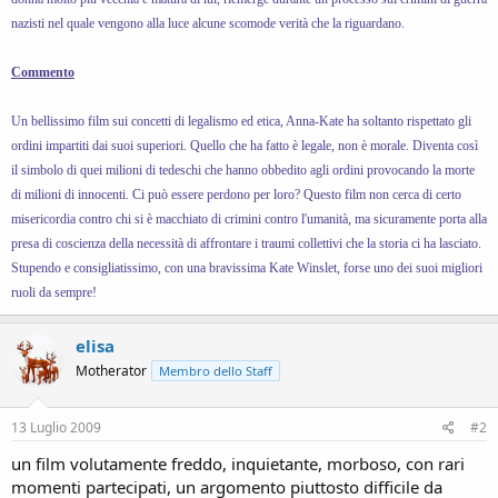
nazisti nel quale vengono alla luce alcune scomode verità che la riguardano.
Commento
Un bellissimo film sui concetti di legalismo ed etica, Anna-Kate ha soltanto rispettato gli
ordini impartiti dai suoi superiori. Quello che ha fatto è legale, non è morale. Diventa così
il simbolo di quei milioni di tedeschi che hanno obbedito agli ordini provocando la morte
di milioni di innocenti. Ci può essere perdono per loro? Questo film non cerca di certo
misericordia contro chi si è macchiato di crimini contro l'umanità, ma sicuramente porta alla
presa di coscienza della necessità di affrontare i traumi collettivi che la storia ci ha lasciato.
Stupendo e consigliatissimo, con una bravissima Kate Winslet, forse uno dei suoi migliori
ruoli da sempre!
elisa
Motherator
Membro dello Staff
13 Luglio 2009
#2
un film volutamente freddo, inquietante, morboso, con rari
momenti partecipati, un argomento piuttosto difficile da