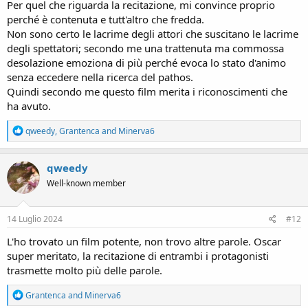
Per quel che riguarda la recitazione, mi convince proprio
perché è contenuta e tutt'altro che fredda.
Non sono certo le lacrime degli attori che suscitano le lacrime
degli spettatori; secondo me una trattenuta ma commossa
desolazione emoziona di più perché evoca lo stato d'animo
senza eccedere nella ricerca del pathos.
Quindi secondo me questo film merita i riconoscimenti che
ha avuto.
R
qweedy
,
Grantenca
and
Minerva6
e
a
c
qweedy
t
Well-known member
i
o
n
s
14 Luglio 2024
#12
:
L'ho trovato un film potente, non trovo altre parole. Oscar
super meritato, la recitazione di entrambi i protagonisti
trasmette molto più delle parole.
R
Grantenca
and
Minerva6
e