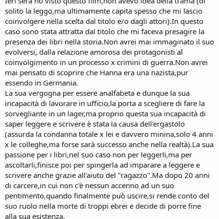
Ieri sera ho visto questo film,non avevo idea della trama (di
solito la leggo,ma ultimamente capita spesso che mi lascio
coinvolgere nella scelta dal titolo e/o dagli attori).In questo
caso sono stata attratta dal titolo che mi faceva presagire la
presenza dei libri nella storia.Non avrei mai immaginato il suo
evolversi, dalla relazione amorosa dei protagonisti al
coinvolgimento in un processo x crimini di guerra.Non avrei
mai pensato di scoprire che Hanna era una nazista,pur
essendo in Germania.
La sua vergogna per essere analfabeta e dunque la sua
incapacità di lavorare in ufficio,la porta a scegliere di fare la
sorvegliante in un lager,ma proprio questa sua incapacità di
saper leggere e scrivere è stata la causa dell'ergastolo
(assurda la condanna totale x lei e davvero minina,solo 4 anni
x le colleghe,ma forse sarà successo anche nella realtà).La sua
passione per i libri,nel suo caso non per leggerli,ma per
ascoltarli,finisce poi per spingerla ad imparare a leggere e
scrivere anche grazie all'aiuto del "ragazzo".Ma dopo 20 anni
di carcere,in cui non c'è nessun accenno ad un suo
pentimento,quando finalmente può uscire,si rende conto del
suo ruolo nella morte di troppi ebrei e decide di porre fine
alla sua esistenza.