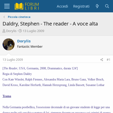
Accedi
Registrati
Piccola cineteca
Daldry, Stephen - The reader - A voce alta
C
D
Dorylis
13 Luglio 2009
r
a
e
t
Dorylis
a
a
Fantastic Member
t
d
o
i
r
i
13 Luglio 2009
#1
e
n
D
i
[
The Reader
, USA, Germania, 2008, Drammatico, durata 124']
i
z
Regia di Stephen Daldry
s
i
Con Kate Winslet, Ralph Fiennes, Alexandra Maria Lara, Bruno Ganz, Volker Bruch,
c
o
u
David Kross, Karoline Herfurth, Hannah Herzsprung, Linda Bassett, Susanne Lothar
s
s
Trama
i
o
Nella Germania postbellica, l'ossessione decennale di un giovane studente di legge per una
n
e
donna molto più vecchia e matura di lui, riemerge durante un processo sui crimini di guerra