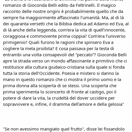
n
romanzo di Gioconda Belli edito da Feltrinelli. Il magico
e
racconto delle nostre origini è probabilmente quello che da
sempre ha maggiormente affascinato l’umanità. Ma, al di là
dei quaranta versetti che la Bibbia dedica ad Adamo ed Eva, al
di là anche della leggenda, com’era la vita di quell’innocente,
coraggiosa e commovente prima coppia? Com’era l’universo
primigenio? Quali furono le ragioni che spinsero Eva a
cogliere la mela proibita? E cosa passava per la testa di
entrambi una volta consapevoli del “peccato”? Gioconda Belli
apre la strada verso un mondo affascinante e primitivo che ci
restituisce alla cultura giudaico-cristiana sulla quale si fonda
tutta la storia dell’Occidente. Poesia e mistero si danno la
mano in questo romanzo che ci mostra il primo uomo e la
prima donna alla scoperta di se stessi. Una scoperta che
prima sperimenta lo sconcerto di fronte al castigo, poi il
potere di dare la vita, la crudeltà del dover uccidere per
sopravvivere e, infine, il dramma dell’amore e della gelosia"
"Se non avessimo mangiato quel frutto", disse lei fissandolo