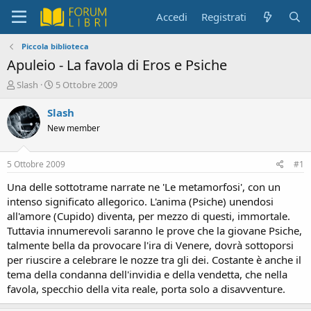
Accedi
Registrati
Piccola biblioteca
Apuleio - La favola di Eros e Psiche
C
D
Slash
5 Ottobre 2009
r
a
e
t
Slash
a
a
New member
t
d
o
i
r
i
5 Ottobre 2009
#1
e
n
D
i
Una delle sottotrame narrate ne 'Le metamorfosi', con un
i
z
intenso significato allegorico. L'anima (Psiche) unendosi
s
i
all'amore (Cupido) diventa, per mezzo di questi, immortale.
c
o
Tuttavia innumerevoli saranno le prove che la giovane Psiche,
u
talmente bella da provocare l'ira di Venere, dovrà sottoporsi
s
per riuscire a celebrare le nozze tra gli dei. Costante è anche il
s
i
tema della condanna dell'invidia e della vendetta, che nella
o
favola, specchio della vita reale, porta solo a disavventure.
n
e