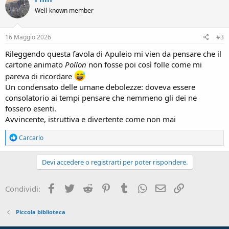
Well-known member
16 Maggio 2026
#3
Rileggendo questa favola di Apuleio mi vien da pensare che il
cartone animato
Pollon
non fosse poi così folle come mi
pareva di ricordare
Un condensato delle umane debolezze: doveva essere
consolatorio ai tempi pensare che nemmeno gli dei ne
fossero esenti.
Avvincente, istruttiva e divertente come non mai
R
Carcarlo
e
a
c
Devi accedere o registrarti per poter rispondere.
t
i
o
Facebook
Twitter
Reddit
Pinterest
Tumblr
WhatsApp
e-mail
Link
Condividi:
n
s
:
Piccola biblioteca