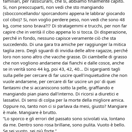
familiari, per rassicurarli, che si, abbiamo finalmente capito.
Si, non preoccuparti, non vedi che sto mangiando
(sbocconcellando/ sporcandomi appena le labbra/ giocando
col cibo)? Si, non voglio perdere peso, non vedi che sono 48
kg, come sono brava?!? Di stratagemmi e trucchi, per non far
capire che in verità il cibo appena lo si tocca. Di disperazione,
perché in fondo, nessuno capisce veramente ciò che sta
succedendo. Di una gara tra amiche per raggiunger la mitica
taglia zero. Degli sguardi di invidia delle altre ragazze, perché
loro non sono altro che vacche grasse. Di ciambelle di grasso
che non vogliono andarsene dai fianchi e dalle cosce, anche
se in verità sono 44 kg, poi 43, 42, 40... Di sgargianti tagli
sulla pelle per cercare di far uscire quell'inquietudine che non
vuole andarsene, per cercare di far uscire un po' di quei
fantasmi che si accaniscono sotto la pelle, graffiando e
mangiando pian piano dall'interno. Di ricorsi a diuretici e
lassativi. Di sensi di colpa per la morte della migliore amica.
Oppure no, tanto non ci si parlava da mesi, giusto? Mangiare
è male. Mangiare è brutto.
“Lo sporco e gli errori del passato sono scivolati via, lontano
da me. Dentro sono rosa brillane, sono pulita. Vuoto è bello.
Se sei vuoto, sei più forte.”