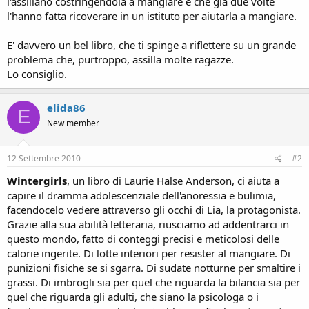
l'assillano costringendola a mangiare e che già due volte
l'hanno fatta ricoverare in un istituto per aiutarla a mangiare.
E' davvero un bel libro, che ti spinge a riflettere su un grande
problema che, purtroppo, assilla molte ragazze.
Lo consiglio.
elida86
E
New member
12 Settembre 2010
#2
Wintergirls
, un libro di Laurie Halse Anderson, ci aiuta a
capire il dramma adolescenziale dell'anoressia e bulimia,
facendocelo vedere attraverso gli occhi di Lia, la protagonista.
Grazie alla sua abilità letteraria, riusciamo ad addentrarci in
questo mondo, fatto di conteggi precisi e meticolosi delle
calorie ingerite. Di lotte interiori per resister al mangiare. Di
punizioni fisiche se si sgarra. Di sudate notturne per smaltire i
grassi. Di imbrogli sia per quel che riguarda la bilancia sia per
quel che riguarda gli adulti, che siano la psicologa o i