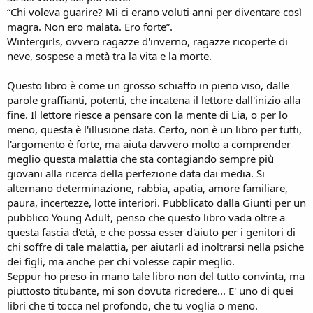
“Chi voleva guarire? Mi ci erano voluti anni per diventare così
magra. Non ero malata. Ero forte”.
Wintergirls, ovvero ragazze d'inverno, ragazze ricoperte di
neve, sospese a metà tra la vita e la morte.
Questo libro è come un grosso schiaffo in pieno viso, dalle
parole graffianti, potenti, che incatena il lettore dall'inizio alla
fine. Il lettore riesce a pensare con la mente di Lia, o per lo
meno, questa è l'illusione data. Certo, non è un libro per tutti,
l'argomento è forte, ma aiuta davvero molto a comprender
meglio questa malattia che sta contagiando sempre più
giovani alla ricerca della perfezione data dai media. Si
alternano determinazione, rabbia, apatia, amore familiare,
paura, incertezze, lotte interiori. Pubblicato dalla Giunti per un
pubblico Young Adult, penso che questo libro vada oltre a
questa fascia d'età, e che possa esser d'aiuto per i genitori di
chi soffre di tale malattia, per aiutarli ad inoltrarsi nella psiche
dei figli, ma anche per chi volesse capir meglio.
Seppur ho preso in mano tale libro non del tutto convinta, ma
piuttosto titubante, mi son dovuta ricredere... E' uno di quei
libri che ti tocca nel profondo, che tu voglia o meno.