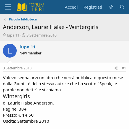
Accedi
Registrati
Piccola biblioteca
Anderson, Laurie Halse - Wintergirls
C
D
lupa 11
3 Settembre 2010
r
a
e
t
lupa 11
L
a
a
New member
t
d
o
i
r
i
3 Settembre 2010
#1
e
n
D
i
Volevo segnalarvi un libro che verrà pubblicato questo mese
i
z
dalla Giunti, è della stessa autrice che ha scritto "Speak, le
s
i
parole non dette" e si chiama
c
o
Wintergirls
u
s
di Laurie Halse Anderson.
s
Pagine: 384
i
Prezzo: € 14,50
o
Uscita: Settembre 2010
n
e