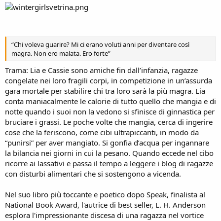
“Chi voleva guarire? Mi ci erano voluti anni per diventare così
magra. Non ero malata. Ero forte”
Trama: Lia e Cassie sono amiche fin dall’infanzia, ragazze
congelate nei loro fragili corpi, in competizione in un’assurda
gara mortale per stabilire chi tra loro sarà la più magra. Lia
conta maniacalmente le calorie di tutto quello che mangia e di
notte quando i suoi non la vedono si sfinisce di ginnastica per
bruciare i grassi. Le poche volte che mangia, cerca di ingerire
cose che la feriscono, come cibi ultrapiccanti, in modo da
“punirsi” per aver mangiato. Si gonfia d’acqua per ingannare
la bilancia nei giorni in cui la pesano. Quando eccede nel cibo
ricorre ai lassativi e passa il tempo a leggere i blog di ragazze
con disturbi alimentari che si sostengono a vicenda.
Nel suo libro più toccante e poetico dopo Speak, finalista al
National Book Award, l'autrice di best seller, L. H. Anderson
esplora l'impressionante discesa di una ragazza nel vortice