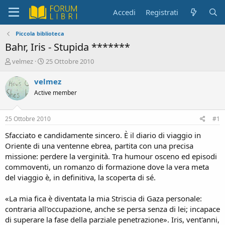
Accedi
Registrati
Piccola biblioteca
Bahr, Iris - Stupida *******
C
D
velmez
25 Ottobre 2010
r
a
e
t
velmez
a
a
Active member
t
d
o
i
r
i
25 Ottobre 2010
#1
e
n
D
i
Sfacciato e candidamente sincero. È il diario di viaggio in
i
z
Oriente di una ventenne ebrea, partita con una precisa
s
i
missione: perdere la verginità. Tra humour osceno ed episodi
c
o
commoventi, un romanzo di formazione dove la vera meta
u
del viaggio è, in definitiva, la scoperta di sé.
s
s
i
«La mia fica è diventata la mia Striscia di Gaza personale:
o
contraria all'occupazione, anche se persa senza di lei; incapace
n
di superare la fase della parziale penetrazione». Iris, vent'anni,
e