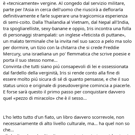
è «tecnicamente» vergine. Al congedo dal servizio militare,
parte per l'Asia in cerca dell'uomo che riuscirà a deflorarla
definitivamente e farle superare una tragicomica esperienza
di semi-coito. Dalla Thailandia al Vietnam, dal Nepal all'India,
tra spogliarelliste, sexy-banane e oppio, Iris incontra una folla
di personaggi strampalati: un inglese «feticista di puttane»,
un malato terminale che la invita nel suo sacco a pelo ma solo
per dormire, un tizio con la chitarra che si crede Freddie
Mercury, una israeliana un po' flemmatica che scrive poesie e
porta il suo stesso nome...
Convinta che tutti siano piú consapevoli di lei e ossessionata
dal fardello della verginità, Iris si rende conto alla fine di
essere molto piú sicura di sé di quanto pensasse, e che il suo
status unico e originale di pseudovergine comincia a piacerle.
E forse sarà questo il primo passo per conquistare davvero
quel «pezzo di miracolo» che è il sesso...
L'ho letto tutto d'un fiato, un libro davvero scorrevole, non
necessariamente di alto livello culturale, ma... ha quel non so
che...