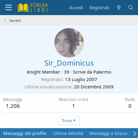
Accedi
Registrati
Iscritti
Sir_Dominicus
Knight Member
·
39
·
Scrive da
Palermo
Registrato
13 Luglio 2007
Ultima visualizzazione
20 Dicembre 2009
Messaggi
Reaction score
Punti
1,206
1
0
Trova
Messaggi del profilo
Ultime Attività
Messaggi e Discussion