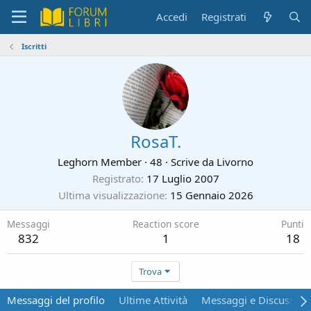
Accedi
Registrati
Iscritti
RosaT.
Leghorn Member
·
48
·
Scrive da
Livorno
Registrato
17 Luglio 2007
Ultima visualizzazione
15 Gennaio 2026
Messaggi
Reaction score
Punti
832
1
18
Trova
Messaggi del profilo
Ultime Attività
Messaggi e Discussion