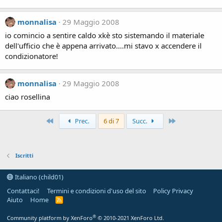
monnalisa
29 Maggio 2008
io comincio a sentire caldo xkè sto sistemando il materiale
dell'ufficio che è appena arrivato....mi stavo x accendere il
condizionatore!
monnalisa
29 Maggio 2008
ciao rosellina
Primo
Ultimo
Prec.
6 di 7
Succ.
Iscritti
Italiano (child01)
Contattaci!
Termini e condizioni d'uso del sito
Policy Privacy
Aiuto
Home
R
S
S
®
Community platform by XenForo
© 2010-2021 XenForo Ltd.