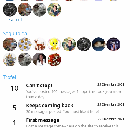
... e altri 1.
Seguito da
Trofei
Can't stop!
25 Dicembre 2021
10
You've posted 100 messages. I hope this took you more
than a day!
Keeps coming back
25 Dicembre 2021
5
30 messages posted. You must like it here!
First message
25 Dicembre 2021
1
Post a message somewhere on the site to receive this.