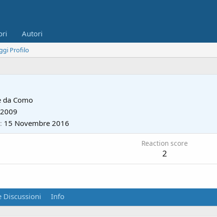
bri
Autori
ggi Profilo
e da
Como
 2009
15 Novembre 2016
Reaction score
2
 Discussioni
Info