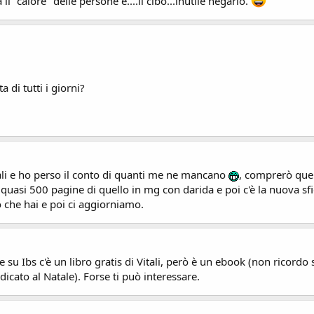
"calore" delle persone e....il cibo...inutile negarlo.
a di tutti i giorni?
li e ho perso il conto di quanti me ne mancano
, comprerò quel
quasi 500 pagine di quello in mg con darida e poi c'è la nuova sfid
lo che hai e poi ci aggiorniamo.
u Ibs c'è un libro gratis di Vitali, però è un ebook (non ricordo se
edicato al Natale). Forse ti può interessare.