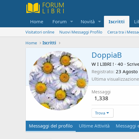
Home
Forum
Novità
Iscritti
Li
Visitatori online
Nuovi Messaggi Profilo
Cerca tra i Messa
Home
Iscritti
DoppiaB
W I LIBRI !
·
40
·
Scriv
Registrato
23 Agosto
Ultima visualizzazione
Messaggi
1,338
Trova
Messaggi del profilo
Ultime Attività
Messaggi e