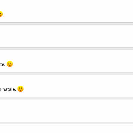
te.
 natale.