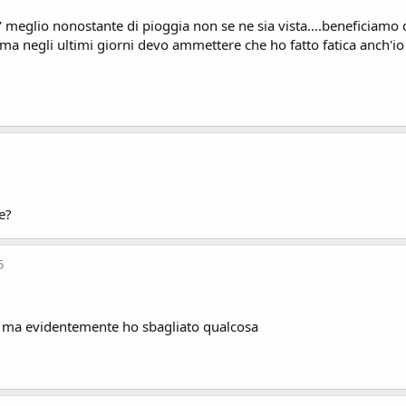
 meglio nonostante di pioggia non se ne sia vista....beneficiamo d
a negli ultimi giorni devo ammettere che ho fatto fatica anch'io a
e?
5
sta ma evidentemente ho sbagliato qualcosa