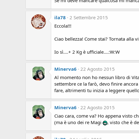
Se mi deve mancare qualcosa mi manca il 
ila78
2 Settembre 2015
Eccola!!!
Ciao bellezza! Come stai? Tornata alla vit
Io sì....+ 2 Kg è ufficiale....:W:W
Minerva6
22 Agosto 2015
Al momento non ho nessun libro di Vita
settembre ce la farò, devo finire ancora 
fare, altrimenti tu inizia a leggere quel
Minerva6
22 Agosto 2015
Ciao cara, come va? Ho appena visto che s
(ma è uno dei re Magi
, visto che è d