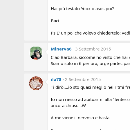
Hai più testato Yoox o asos poi?
Baci
Ps E' un po' che volevo chiedertelo: v
Minerva6
3 Settembre 2015
Ciao Barbara, siccome ho visto che hai vo
Siamo solo in 6 per ora, urge partecipa
ila78
2 Settembre 2015
Ti dirò....io sto quasi meglio nei ritmi f
Io non riesco ad abituarmi alla "lentezza
ancora chiusi...:W
A me viene il nervoso e basta.