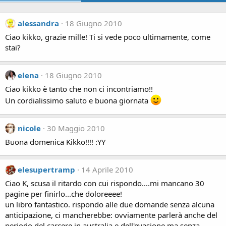
alessandra
18 Giugno 2010
Ciao kikko, grazie mille! Ti si vede poco ultimamente, come
stai?
elena
18 Giugno 2010
Ciao kikko è tanto che non ci incontriamo!!
Un cordialissimo saluto e buona giornata
nicole
30 Maggio 2010
Buona domenica Kikko!!!! :YY
elesupertramp
14 Aprile 2010
Ciao K, scusa il ritardo con cui rispondo....mi mancano 30
pagine per finirlo...che doloreeee!
un libro fantastico. rispondo alle due domande senza alcuna
anticipazione, ci mancherebbe: ovviamente parlerà anche del
periodo del carcere in australia e dell'evasione ma senza