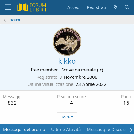
Accedi
Registrati
Iscritti
kikko
free member
·
Scrive da
merate (lc)
Registrato
7 Novembre 2008
Ultima visualizzazione
23 Aprile 2022
Messaggi
Reaction score
Punti
832
4
16
Trova
Messaggi del profilo
Ultime Attività
Messaggi e Discussion