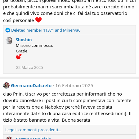
n
probabilmente mai mi sarei imbattuta né avrei cercato di mio
s
:
e che quindi vivo come doni che ci fai dal tuo osservatorio
così personale
R
Deleted member 11371
and
Minerva6
e
Shoshin
a
Mi sono commossa.
c
Grazie.
t
i
o
22 Marzo 2025
n
s
:
GermanoDalcielo
16 Febbraio 2025
ciao Pnin, ti scrivo per correttezza per informarti che ho
dovuto cancellare il post in cui ti complimentavi con l'utente
per la recensione a Nabokov perché l'aveva copiata
interamente dal sito di una casa editrice (entheosedizioni). Il
tizio è stato bannato a vita. Buona serata
Leggi i commenti precedenti...