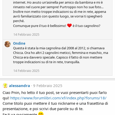
internet. Ho avuto un'asinella per amico da bambina e mi è
rimasto nel cuore per sempre! Purtroppo non ho sue foto...
Inoltre non metto troppe indicazioni su di me in rete, appena
avrò familiarizzato con questo luogo, se vorrai ti spiegherò
perché.
Comunque pure il tuo è bellissimo!
è il tuo cagnolino?
14 Febbraio 2025
Ondine
Questa è stata la mia cagnolina dal 2008 al 2012, si chiamava
Chicca. Ora ho altri 2 cagnolini meticci, femmina e maschio, ma
Chicca era davvero speciale. Capisco il fatto di non mettere
troppe indicazioni su di te in rete, tranquilla.
14 Febbraio 2025
alessandra
9 Febbraio 2025
Ciao Pnin, ho letto il tuo post, se vuoi presentarti puoi farlo
qui!
https://www.forumlibri.com/xf/index.php?forums/18/
Come titolo puoi mettere il tuo nickname e una frasettina di
presentazione, e poi scrivi due parole su di te.
Se ti va ovviamente