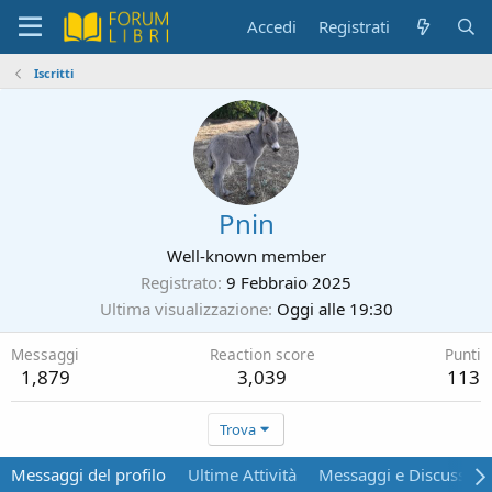
Accedi
Registrati
Iscritti
Pnin
Well-known member
Registrato
9 Febbraio 2025
Ultima visualizzazione
Oggi alle 19:30
Messaggi
Reaction score
Punti
1,879
3,039
113
Trova
Messaggi del profilo
Ultime Attività
Messaggi e Discussion