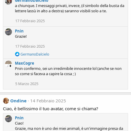
GermanoDalcielo
a chiunque. I messaggi privati, invece, (il simbolo della busta da
lettere lassù in alto a destra) saranno visibili solo a te.
17 Febbraio 2025
Pnin
Grazie!
17 Febbraio 2025
R
GermanoDalcielo
e
MaxCogre
a
c
Pnin confermo, sei un irredimibile innocente lol (anche se non
t
so come si faceva a capire la cosa ; )
i
o
5 Marzo 2025
n
s
:
Ondine
14 Febbraio 2025
Ciao, è bellissimo il tuo avatar, come si chiama?
Pnin
Ciao!
Grazie, ma non è uno dei miei animali, è un'immagine presa da