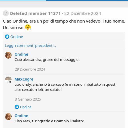
Deleted member 11371
22 Dicembre 2024
Ciao Ondine, era un po' di tempo che non vedevo il tuo nome.
Un sorriso.
R
Ondine
e
Leggi i commenti precedenti...
a
c
Ondine
t
Ciao alessandra, grazie del messaggio.
i
o
29 Dicembre 2024
n
s
MaxCogre
:
ciao ondy, anche io ti cercavo (e mi sono imbattuto in questi
altri cercatori lol), un saluto!
3 Gennaio 2025
R
Ondine
e
Ondine
a
c
Ciao Max, ti ringrazio e ricambio il saluto!
t