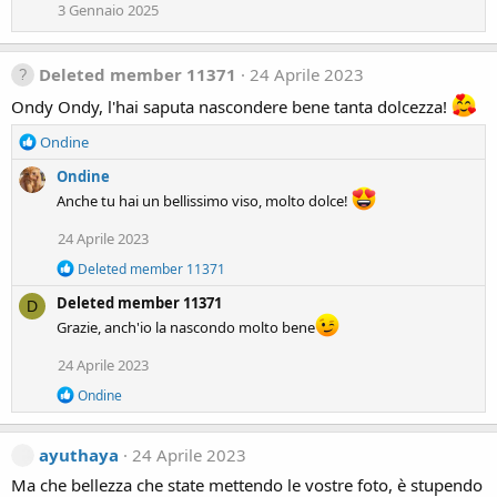
i
3 Gennaio 2025
o
n
s
Deleted member 11371
24 Aprile 2023
:
Ondy Ondy, l'hai saputa nascondere bene tanta dolcezza!
R
Ondine
e
Ondine
a
c
Anche tu hai un bellissimo viso, molto dolce!
t
24 Aprile 2023
i
o
R
Deleted member 11371
n
e
s
Deleted member 11371
a
D
:
c
Grazie, anch'io la nascondo molto bene
t
i
24 Aprile 2023
o
n
R
Ondine
s
e
:
a
c
ayuthaya
24 Aprile 2023
t
i
Ma che bellezza che state mettendo le vostre foto, è stupendo