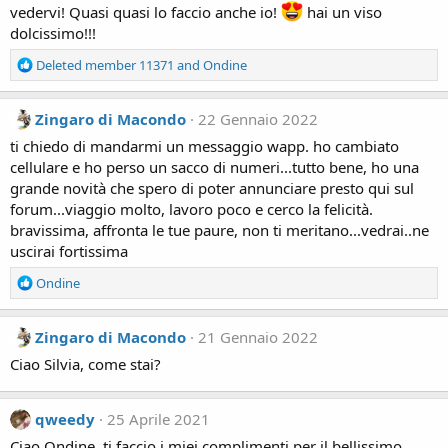
o
vedervi! Quasi quasi lo faccio anche io!
hai un viso
n
dolcissimo!!!
s
:
R
Deleted member 11371
and
Ondine
e
a
c
Zingaro di Macondo
22 Gennaio 2022
t
ti chiedo di mandarmi un messaggio wapp. ho cambiato
i
cellulare e ho perso un sacco di numeri...tutto bene, ho una
o
grande novità che spero di poter annunciare presto qui sul
n
forum...viaggio molto, lavoro poco e cerco la felicità.
s
:
bravissima, affronta le tue paure, non ti meritano...vedrai..ne
uscirai fortissima
R
Ondine
e
a
c
Zingaro di Macondo
21 Gennaio 2022
t
Ciao Silvia, come stai?
i
o
n
qweedy
25 Aprile 2021
s
:
Ciao Ondine, ti faccio i miei complimenti per il bellissimo