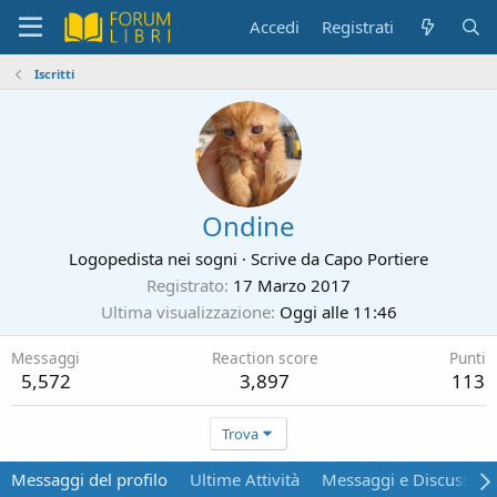
Accedi
Registrati
Iscritti
Ondine
Logopedista nei sogni
·
Scrive da
Capo Portiere
Registrato
17 Marzo 2017
Ultima visualizzazione
Oggi alle 11:46
Messaggi
Reaction score
Punti
5,572
3,897
113
Trova
Messaggi del profilo
Ultime Attività
Messaggi e Discussion