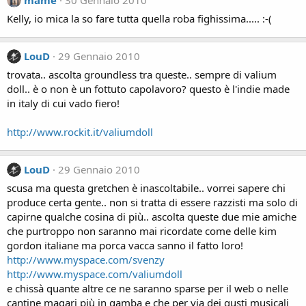
mame
30 Gennaio 2010
Kelly, io mica la so fare tutta quella roba fighissima..... :-(
LouD
29 Gennaio 2010
trovata.. ascolta groundless tra queste.. sempre di valium
doll.. è o non è un fottuto capolavoro? questo è l'indie made
in italy di cui vado fiero!
http://www.rockit.it/valiumdoll
LouD
29 Gennaio 2010
scusa ma questa gretchen è inascoltabile.. vorrei sapere chi
produce certa gente.. non si tratta di essere razzisti ma solo di
capirne qualche cosina di più.. ascolta queste due mie amiche
che purtroppo non saranno mai ricordate come delle kim
gordon italiane ma porca vacca sanno il fatto loro!
http://www.myspace.com/svenzy
http://www.myspace.com/valiumdoll
e chissà quante altre ce ne saranno sparse per il web o nelle
cantine magari più in gamba e che per via dei gusti musicali