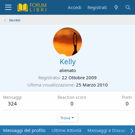
Accedi
Registrati
Iscritti
Kelly
alienato
Registrato
22 Ottobre 2009
Ultima visualizzazione
25 Marzo 2010
Messaggi
Reaction score
Punti
324
0
0
Trova
Messaggi del profilo
Ultime Attività
Messaggi e Discussion