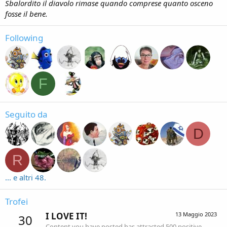
Sbalordito il diavolo rimase quando comprese quanto osceno
fosse il bene.
Following
F
Seguito da
D
R
... e altri 48.
Trofei
I LOVE IT!
13 Maggio 2023
30
Content you have posted has attracted 500 positive