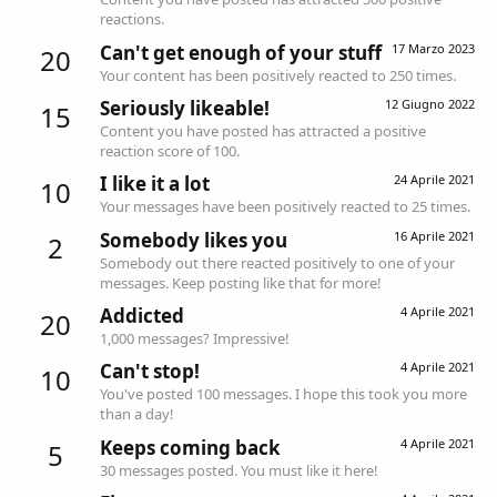
reactions.
Can't get enough of your stuff
17 Marzo 2023
20
Your content has been positively reacted to 250 times.
Seriously likeable!
12 Giugno 2022
15
Content you have posted has attracted a positive
reaction score of 100.
I like it a lot
24 Aprile 2021
10
Your messages have been positively reacted to 25 times.
Somebody likes you
16 Aprile 2021
2
Somebody out there reacted positively to one of your
messages. Keep posting like that for more!
Addicted
4 Aprile 2021
20
1,000 messages? Impressive!
Can't stop!
4 Aprile 2021
10
You've posted 100 messages. I hope this took you more
than a day!
Keeps coming back
4 Aprile 2021
5
30 messages posted. You must like it here!