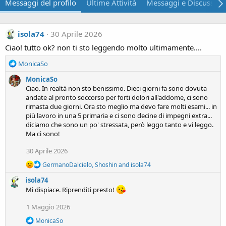
Messaggi del profilo
Ultime Attività
Messaggi e Discussion
isola74
30 Aprile 2026
Ciao! tutto ok? non ti sto leggendo molto ultimamente....
R
MonicaSo
e
MonicaSo
a
Ciao. In realtà non sto benissimo. Dieci giorni fa sono dovuta
c
andate al pronto soccorso per forti dolori all'addome, ci sono
t
rimasta due giorni. Ora sto meglio ma devo fare molti esami... in
i
più lavoro in una 5 primaria e ci sono decine di impegni extra...
o
diciamo che sono un po' stressata, però leggo tanto e vi leggo.
n
Ma ci sono!
s
:
30 Aprile 2026
R
GermanoDalcielo
,
Shoshin
and
isola74
e
isola74
a
c
Mi dispiace. Riprenditi presto!
t
i
1 Maggio 2026
o
R
n
MonicaSo