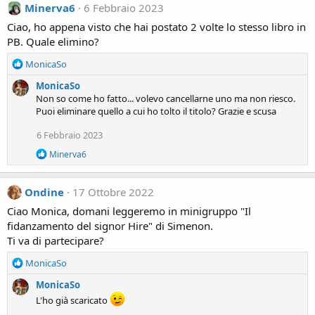
Minerva6
6 Febbraio 2023
s
:
Ciao, ho appena visto che hai postato 2 volte lo stesso libro in
PB. Quale elimino?
R
MonicaSo
e
MonicaSo
a
Non so come ho fatto... volevo cancellarne uno ma non riesco.
c
Puoi eliminare quello a cui ho tolto il titolo? Grazie e scusa
t
i
6 Febbraio 2023
o
n
R
Minerva6
s
e
a
:
c
Ondine
17 Ottobre 2022
t
i
Ciao Monica, domani leggeremo in minigruppo "Il
o
fidanzamento del signor Hire" di Simenon.
n
Ti va di partecipare?
s
:
R
MonicaSo
e
MonicaSo
a
c
L'ho già scaricato
t