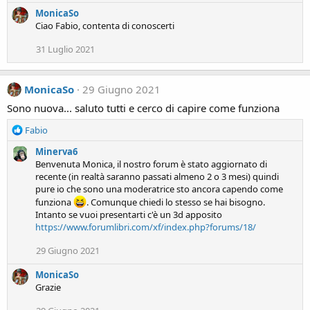
e
MonicaSo
a
c
Ciao Fabio, contenta di conoscerti
t
i
31 Luglio 2021
o
n
s
MonicaSo
29 Giugno 2021
:
Sono nuova... saluto tutti e cerco di capire come funziona
R
Fabio
e
Minerva6
a
Benvenuta Monica, il nostro forum è stato aggiornato di
c
recente (in realtà saranno passati almeno 2 o 3 mesi) quindi
t
pure io che sono una moderatrice sto ancora capendo come
i
funziona
. Comunque chiedi lo stesso se hai bisogno.
o
Intanto se vuoi presentarti c'è un 3d apposito
n
https://www.forumlibri.com/xf/index.php?forums/18/
s
:
29 Giugno 2021
MonicaSo
Grazie