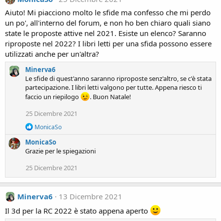
Aiuto! Mi piacciono molto le sfide ma confesso che mi perdo
un po', all'interno del forum, e non ho ben chiaro quali siano
state le proposte attive nel 2021. Esiste un elenco? Saranno
riproposte nel 2022? I libri letti per una sfida possono essere
utilizzati anche per un'altra?
Minerva6
Le sfide di quest'anno saranno riproposte senz'altro, se c'è stata
partecipazione. I libri letti valgono per tutte. Appena riesco ti
faccio un riepilogo
. Buon Natale!
25 Dicembre 2021
R
MonicaSo
e
MonicaSo
a
c
Grazie per le spiegazioni
t
i
25 Dicembre 2021
o
n
s
Minerva6
13 Dicembre 2021
:
Il 3d per la RC 2022 è stato appena aperto