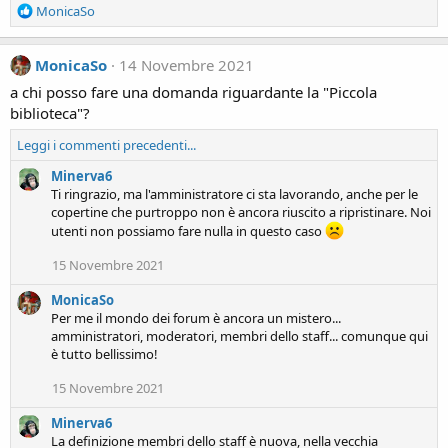
R
MonicaSo
e
a
c
MonicaSo
14 Novembre 2021
t
a chi posso fare una domanda riguardante la "Piccola
i
biblioteca"?
o
n
Leggi i commenti precedenti...
s
:
Minerva6
Ti ringrazio, ma l'amministratore ci sta lavorando, anche per le
copertine che purtroppo non è ancora riuscito a ripristinare. Noi
utenti non possiamo fare nulla in questo caso
15 Novembre 2021
MonicaSo
Per me il mondo dei forum è ancora un mistero...
amministratori, moderatori, membri dello staff... comunque qui
è tutto bellissimo!
15 Novembre 2021
Minerva6
La definizione membri dello staff è nuova, nella vecchia