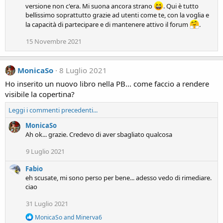
versione non c'era. Mi suona ancora strano
. Qui è tutto
bellissimo soprattutto grazie ad utenti come te, con la voglia e
la capacità di partecipare e di mantenere attivo il forum
.
15 Novembre 2021
MonicaSo
8 Luglio 2021
Ho inserito un nuovo libro nella PB... come faccio a rendere
visibile la copertina?
Leggi i commenti precedenti...
MonicaSo
Ah ok... grazie. Credevo di aver sbagliato qualcosa
9 Luglio 2021
Fabio
eh scusate, mi sono perso per bene... adesso vedo di rimediare.
ciao
31 Luglio 2021
R
MonicaSo
and
Minerva6