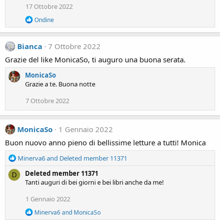
17 Ottobre 2022
i
o
R
Ondine
n
e
s
a
:
c
Bianca
7 Ottobre 2022
t
i
Grazie del like MonicaSo, ti auguro una buona serata.
o
n
MonicaSo
s
Grazie a te. Buona notte
:
7 Ottobre 2022
MonicaSo
1 Gennaio 2022
Buon nuovo anno pieno di bellissime letture a tutti! Monica
R
Minerva6
and
Deleted member 11371
e
Deleted member 11371
D
a
Tanti auguri di bei giorni e bei libri anche da me!
c
t
1 Gennaio 2022
i
o
R
Minerva6
and
MonicaSo
n
e