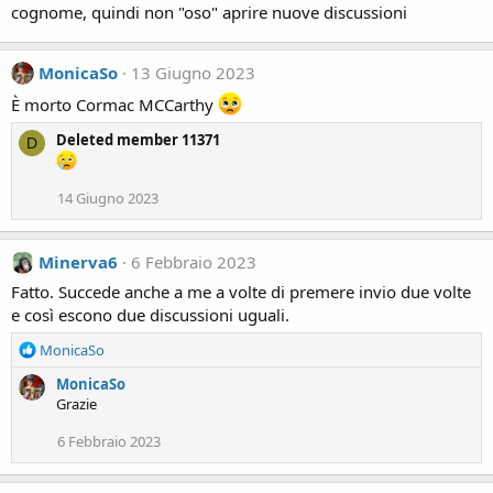
cognome, quindi non "oso" aprire nuove discussioni
:
MonicaSo
13 Giugno 2023
È morto Cormac MCCarthy
Deleted member 11371
D
14 Giugno 2023
Minerva6
6 Febbraio 2023
Fatto. Succede anche a me a volte di premere invio due volte
e così escono due discussioni uguali.
R
MonicaSo
e
MonicaSo
a
Grazie
c
t
6 Febbraio 2023
i
o
n