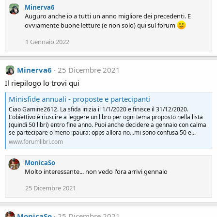
Minerva6
a
s
c
Auguro anche io a tutti un anno migliore dei precedenti. E
:
t
ovviamente buone letture (e non solo) qui sul forum
i
o
1 Gennaio 2022
n
s
:
Minerva6
25 Dicembre 2021
Il riepilogo lo trovi qui
Minisfide annuali - proposte e partecipanti
Ciao Gamine2612. La sfida inizia il 1/1/2020 e finisce il 31/12/2020.
L'obiettivo è riuscire a leggere un libro per ogni tema proposto nella lista
(quindi 50 libri) entro fine anno. Puoi anche decidere a gennaio con calma
se partecipare o meno :paura: opps allora no...mi sono confusa 50 e...
www.forumlibri.com
MonicaSo
Molto interessante... non vedo l'ora arrivi gennaio
25 Dicembre 2021
MonicaSo
25 Dicembre 2021