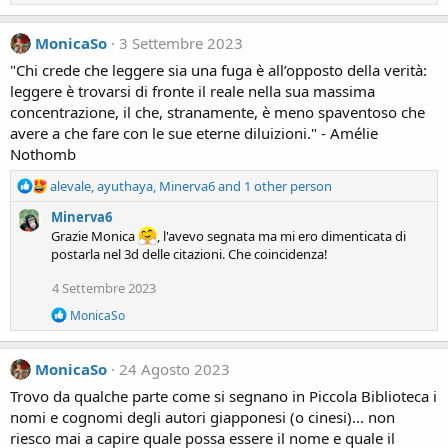
e
s
a
:
c
MonicaSo
3 Settembre 2023
t
i
"Chi crede che leggere sia una fuga è all’opposto della verità:
o
leggere è trovarsi di fronte il reale nella sua massima
n
concentrazione, il che, stranamente, è meno spaventoso che
s
avere a che fare con le sue eterne diluizioni." - Amélie
:
Nothomb
R
alevale
,
ayuthaya
,
Minerva6
and 1 other person
e
Minerva6
a
Grazie Monica
, l'avevo segnata ma mi ero dimenticata di
c
postarla nel 3d delle citazioni. Che coincidenza!
t
i
4 Settembre 2023
o
n
R
MonicaSo
s
e
a
:
c
MonicaSo
24 Agosto 2023
t
i
Trovo da qualche parte come si segnano in Piccola Biblioteca i
o
nomi e cognomi degli autori giapponesi (o cinesi)... non
n
riesco mai a capire quale possa essere il nome e quale il
s