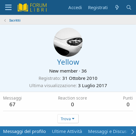
Accedi
Registrati
Iscritti
Yellow
New member
·
36
Registrato
31 Ottobre 2010
Ultima visualizzazione
3 Luglio 2017
Messaggi
Reaction score
Punti
67
0
0
Trova
Messaggi del profilo
Ultime Attività
Messaggi e Discussion