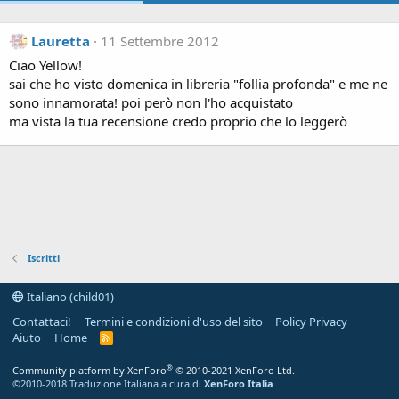
Lauretta
11 Settembre 2012
Ciao Yellow!
sai che ho visto domenica in libreria "follia profonda" e me ne
sono innamorata! poi però non l'ho acquistato
ma vista la tua recensione credo proprio che lo leggerò
Iscritti
Italiano (child01)
Contattaci!
Termini e condizioni d'uso del sito
Policy Privacy
Aiuto
Home
R
S
S
®
Community platform by XenForo
© 2010-2021 XenForo Ltd.
©2010-2018 Traduzione Italiana a cura di
XenForo Italia