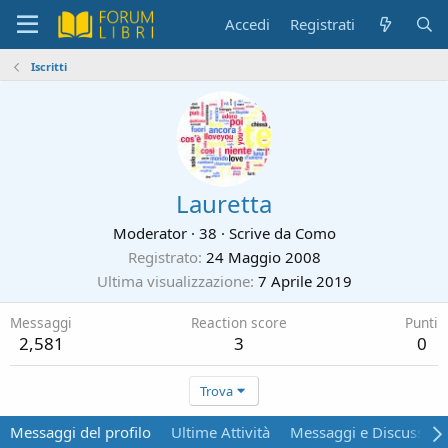
Accedi
Registrati
Iscritti
Lauretta
Moderator
·
38
·
Scrive da
Como
Registrato
24 Maggio 2008
Ultima visualizzazione
7 Aprile 2019
Messaggi
Reaction score
Punti
2,581
3
0
Trova
Messaggi del profilo
Ultime Attività
Messaggi e Discussion