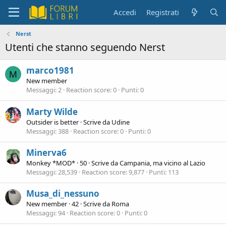
Accedi
Registrati
Nerst
Utenti che stanno seguendo Nerst
marco1981
M
New member
Messaggi
2
Reaction score
0
Punti
0
Marty Wilde
Outsider is better
·
Scrive da
Udine
Messaggi
388
Reaction score
0
Punti
0
Minerva6
Monkey *MOD*
·
50
·
Scrive da
Campania, ma vicino al Lazio
Messaggi
28,539
Reaction score
9,877
Punti
113
Musa_di_nessuno
New member
·
42
·
Scrive da
Roma
Messaggi
94
Reaction score
0
Punti
0