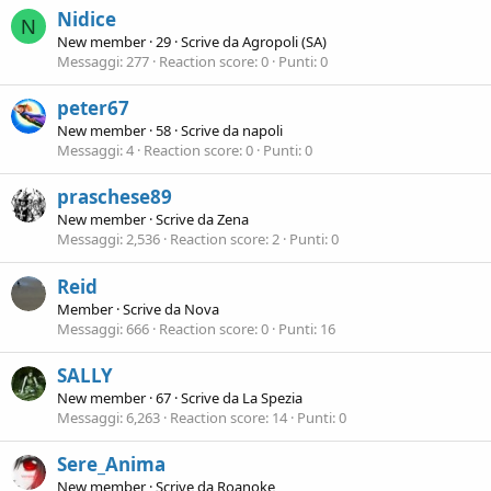
Nidice
N
New member
·
29
·
Scrive da
Agropoli (SA)
Messaggi
277
Reaction score
0
Punti
0
peter67
New member
·
58
·
Scrive da
napoli
Messaggi
4
Reaction score
0
Punti
0
praschese89
New member
·
Scrive da
Zena
Messaggi
2,536
Reaction score
2
Punti
0
Reid
Member
·
Scrive da
Nova
Messaggi
666
Reaction score
0
Punti
16
SALLY
New member
·
67
·
Scrive da
La Spezia
Messaggi
6,263
Reaction score
14
Punti
0
Sere_Anima
New member
·
Scrive da
Roanoke