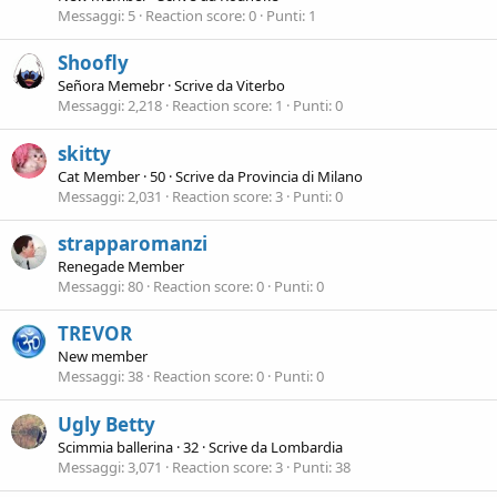
Messaggi
5
Reaction score
0
Punti
1
Shoofly
Señora Memebr
·
Scrive da
Viterbo
Messaggi
2,218
Reaction score
1
Punti
0
skitty
Cat Member
·
50
·
Scrive da
Provincia di Milano
Messaggi
2,031
Reaction score
3
Punti
0
strapparomanzi
Renegade Member
Messaggi
80
Reaction score
0
Punti
0
TREVOR
New member
Messaggi
38
Reaction score
0
Punti
0
Ugly Betty
Scimmia ballerina
·
32
·
Scrive da
Lombardia
Messaggi
3,071
Reaction score
3
Punti
38