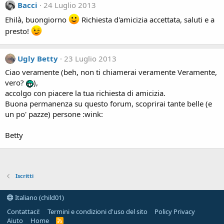
Bacci
24 Luglio 2013
Ehilà, buongiorno
Richiesta d'amicizia accettata, saluti e a
presto!
Ugly Betty
23 Luglio 2013
Ciao veramente (beh, non ti chiamerai veramente Veramente,
vero?
),
accolgo con piacere la tua richiesta di amicizia.
Buona permanenza su questo forum, scoprirai tante belle (e
un po' pazze) persone :wink:
Betty
Iscritti
Italiano (child01)
Contattaci!
Termini e condizioni d'uso del sito
Policy Privacy
Aiuto
Home
R