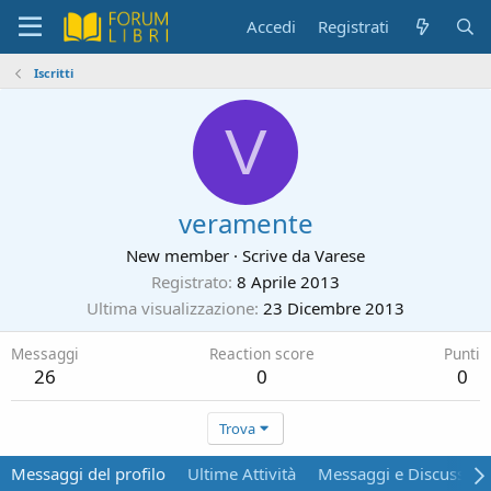
Accedi
Registrati
Iscritti
V
veramente
New member
·
Scrive da
Varese
Registrato
8 Aprile 2013
Ultima visualizzazione
23 Dicembre 2013
Messaggi
Reaction score
Punti
26
0
0
Trova
Messaggi del profilo
Ultime Attività
Messaggi e Discussion