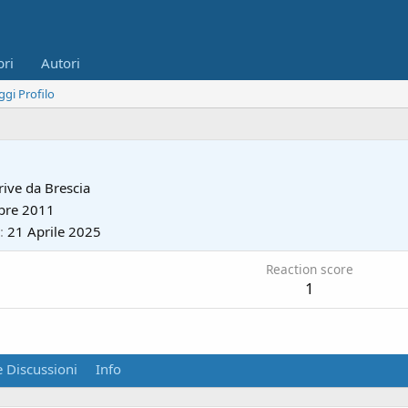
bri
Autori
ggi Profilo
rive da
Brescia
bre 2011
21 Aprile 2025
Reaction score
1
 Discussioni
Info