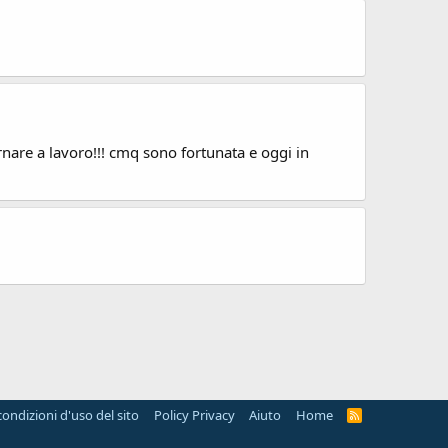
tornare a lavoro!!! cmq sono fortunata e oggi in
condizioni d'uso del sito
Policy Privacy
Aiuto
Home
R
S
S