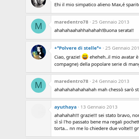
Ehi il mio simpatico alieno Max,é sparit
maredentro78
25 Gennaio 2013
M
ahahahaahahhahahah!Buona serata!!
+°Polvere di stelle°+
25 Gennaio 20
Ciao, grazie!
eheheh..il mio avatar è l
compagne) della popolare serie di ma
maredentro78
24 Gennaio 2013
M
ahahahahahahahah mah chessò sarò stata
ayuthaya
13 Gennaio 2013
ahahahah!!! grazie!!! sei stato bravo, n
sì sì l'ho passato bene ma regali pochet
torta... nn me lo chiedere due volte!!! 