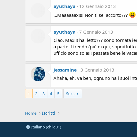
ayuthaya
12 Gennaio 2013
...Maaaaaax!!!! Non ti sei accorto???
ayuthaya
7 Gennaio 2013
Ciao, Max!!! hai letto??? sono tornata ie
a parte il freddo (più di qui, soprattutt
ufficio sono sola!!! passate bene le vac
Jessamine
3 Gennaio 2013
Ahaha, eh, va beh, ognuno ha i suoi inte
1
2
3
4
5
Succ.
Home
Iscritti
Italiano (child01)