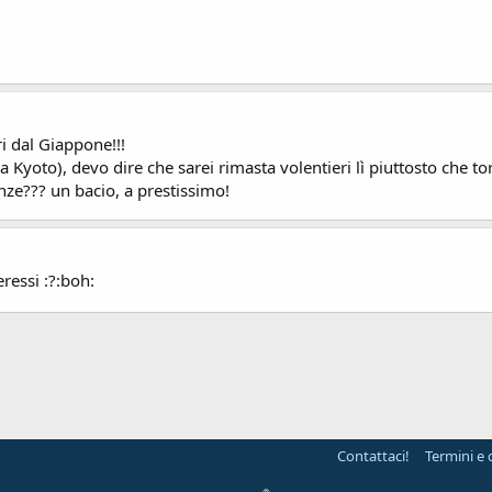
ri dal Giappone!!!
o a Kyoto), devo dire che sarei rimasta volentieri lì piuttosto che 
anze??? un bacio, a prestissimo!
ressi :?:boh:
Contattaci!
Termini e 