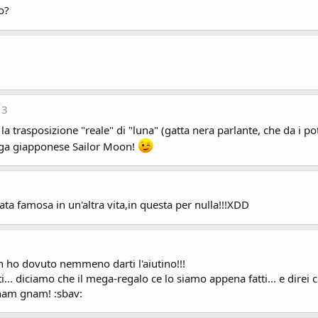
o?
13
a trasposizione "reale" di "luna" (gatta nera parlante, che da i pot
nga giapponese Sailor Moon!
 famosa in un'altra vita,in questa per nulla!!!XDD
on ho dovuto nemmeno darti l'aiutino!!!
ti... diciamo che il mega-regalo ce lo siamo appena fatti... e dire
gnam gnam! :sbav: