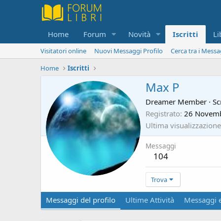
Home
Forum
Novità
Iscritti
Li
Visitatori online
Nuovi Messaggi Profilo
Cerca tra i Messa
Home
Iscritti
Max P
Dreamer Member
·
Sc
Registrato
26 Novem
Ultima visualizzazione
Messaggi
104
Trova
Messaggi del profilo
Ultime Attività
Messaggi e