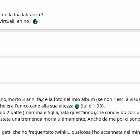
mo la tua latitanza ?
irtuali, eh no !
no,morto 3 anni fa,c'è la foto nel mio album (se non riesci a visual
he era l'unico cane alla sua altezza
(lui è 1,93).
lo 2 gatte (mamma e figlia,nata quest'anno),che condivido con un
'è stata una tremenda moria ultimamente. Anche da me poi ci sono
 i gatti che ho frequentato :wink:...qualcosa l'ho accennata nel min