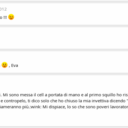
2012
o !!!
a
, Eva
ati. Mi sono messa il cell a portata di mano e al primo squillo ho ri
lo e contropelo, ti dico solo che ho chiuso la mia invettiva dicendo
ameranno più.:wink: Mi dispiace, lo so che sono poveri lavoratori