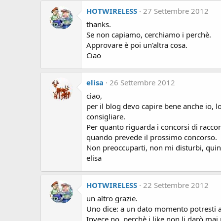
HOTWIRELESS
27 Settembre 2012
thanks.
Se non capiamo, cerchiamo i perchè.
Approvare è poi un'altra cosa.
Ciao
elisa
26 Settembre 2012
ciao,
per il blog devo capire bene anche io, lo
consigliare.
Per quanto riguarda i concorsi di raccon
quando prevede il prossimo concorso.
Non preoccuparti, non mi disturbi, quin
elisa
HOTWIRELESS
22 Settembre 2012
un altro grazie.
Uno dice: a un dato momento potresti a
Invece no, perchè i like non li darò mai