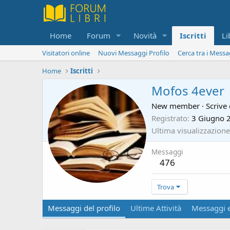
Home
Forum
Novità
Iscritti
Li
Visitatori online
Nuovi Messaggi Profilo
Cerca tra i Messa
Home
Iscritti
Mofos 4ever
New member
·
Scrive
Registrato
3 Giugno 
Ultima visualizzazione
Messaggi
476
Trova
Messaggi del profilo
Ultime Attività
Messaggi e