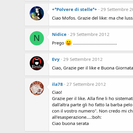
+°Polvere di stelle°+
29 Settembre 
Ciao Mofos. Grazie del like: ma che luss
Nidice
29 Settembre 2012
N
Prego
.....................................
Evy
29 Settembre 2012
Ciao, Grazie per il like e Buona Giornat
ila78
27 Settembre 2012
Ciao!
Grazie per il like. Alla fine li ho sistem
dall'altra parte gli ho fatto la barba pe
con il vostro numero". Non credo mi chi
all'esasperazione....:boh:
Ciao buona serata