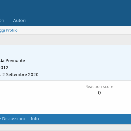
bri
Autori
ggi Profilo
 da
Piemonte
2012
2 Settembre 2020
Reaction score
0
 Discussioni
Info