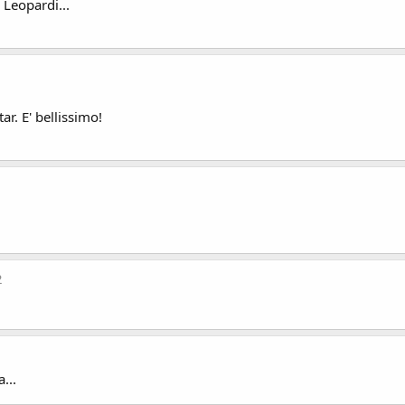
Leopardi...
ar. E' bellissimo!
2
...