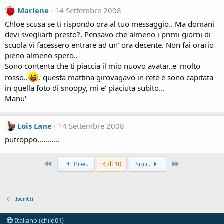
Marlene
14 Settembre 2008
Chloe scusa se ti rispondo ora al tuo messaggio.. Ma domani
devi svegliarti presto?. Pensavo che almeno i primi giorni di
scuola vi facessero entrare ad un' ora decente. Non fai orario
pieno almeno spero..
Sono contenta che ti piaccia il mio nuovo avatar..e' molto
rosso..
. questa mattina girovagavo in rete e sono capitata
in quella foto di snoopy, mi e' piaciuta subito...
Manu'
Lois Lane
14 Settembre 2008
putroppo...........
Primo
Ultimo
Prec.
4 di 10
Succ.
Iscritti
Italiano (child01)