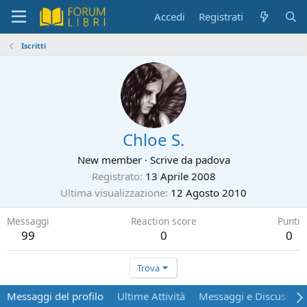
Accedi
Registrati
Iscritti
Chloe S.
New member
·
Scrive da
padova
Registrato
13 Aprile 2008
Ultima visualizzazione
12 Agosto 2010
Messaggi
Reaction score
Punti
99
0
0
Trova
Messaggi del profilo
Ultime Attività
Messaggi e Discussion