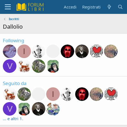
Accedi
Registrati
Iscritti
Dallolio
Following
I
V
Seguito da
I
V
... e altri 1.