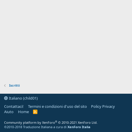
Iscritti
Italiano (child01)
Contattaci!
Termini e condizioni d'uso del sito
Policy Privacy
Aiuto
Home
R
S
S
®
Community platform by XenForo
© 2010-2021 XenForo Ltd.
©2010-2018 Traduzione Italiana a cura di
XenForo Italia