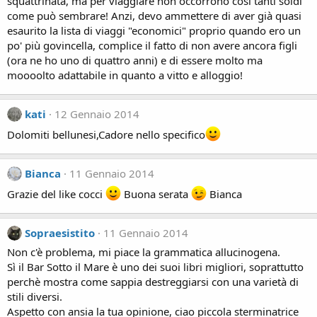
squattrinata, ma per viaggiare non occorrono così tanti soldi
come può sembrare! Anzi, devo ammettere di aver già quasi
esaurito la lista di viaggi "economici" proprio quando ero un
po' più govincella, complice il fatto di non avere ancora figli
(ora ne ho uno di quattro anni) e di essere molto ma
moooolto adattabile in quanto a vitto e alloggio!
kati
12 Gennaio 2014
Dolomiti bellunesi,Cadore nello specifico
Bianca
11 Gennaio 2014
Grazie del like cocci
Buona serata
Bianca
Sopraesistito
11 Gennaio 2014
Non c'è problema, mi piace la grammatica allucinogena.
Sì il Bar Sotto il Mare è uno dei suoi libri migliori, soprattutto
perchè mostra come sappia destreggiarsi con una varietà di
stili diversi.
Aspetto con ansia la tua opinione, ciao piccola sterminatrice