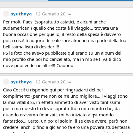
ayuthaya
12 Gennaio 2014
Per molti Paesi (soprattutto asiatici, e alcuni anche
sudamericani) quello che costa è il viaggio... trovata una
buona occasione per quello, il resto della spesa è davvero
poca cosa! ti auguro di realizzare almeno una parte della tua
bellissima lista di desideri!!!
PS le foto che avevo pubblicate qui erano su un album del
mio profilo che poi ho cancellato, ma in mp se ti va ti dico
dove puoi vederne altre!!! Ciaoooo
ayuthaya
12 Gennaio 2014
Ciao Cocci! ti rispondo qui per ringraziarti del bel
complimento (per me non ce n'è uno migliore... i viaggi sono
la mia vita!!)! Sì, in effetti ammetto di aver visto tantissimi
posti ma questo lo devo soprattutto a mio marito che, da
quando eravamo fidanzati, mi ha iniziato a qst mondo
fantastico... Certo, un po' di soldini li se deve avere, però non
credere: anch'io fino a qlc anno fa ero una povera studentessa