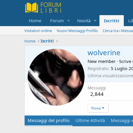
Home
Forum
Novità
Iscritti
Li
Visitatori online
Nuovi Messaggi Profilo
Cerca tra i Messa
Home
Iscritti
wolverine
New member
·
Scrive
Registrato
5 Luglio 2
Ultima visualizzazione
Messaggi
2,844
Trova
Messaggi del profilo
Ultime Attività
Messaggi e