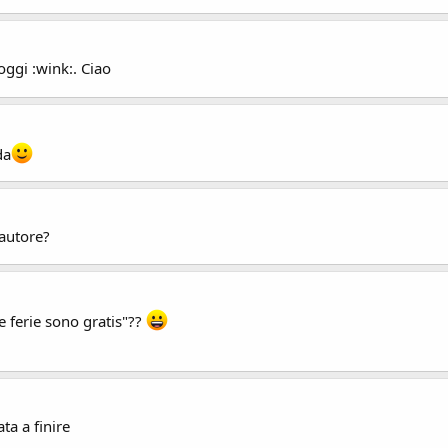
oggi :wink:. Ciao
da
 autore?
le ferie sono gratis"??
ta a finire