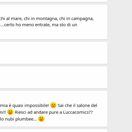
 chi al mare, chi in montagna, chi in campagna,
no....certo ho meno entrate, ma sto di un
a mia è quasi impossibile!
Sai che il salone del
mi!!
Riesci ad andare pure a Luccacomics??
olo nubi plumbee...