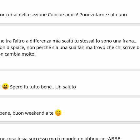
el concorso nella sezione Concorsamici! Puoi votarne solo uno
che tra l'altro a differenza mia scatti tu stessa! Io sono una frana...
on dispiace, non perché sia una sua fan ma trovo che chi scrive b
non cambia molto.
!
Spero tu tutto bene.. Un saluto
r bene, buon weekend a te
ene cosa ti sia successo ma ti mando un abbraccio :ABBB