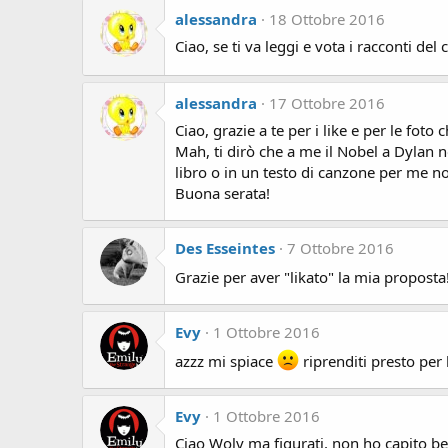
alessandra
18 Ottobre 2016
Ciao, se ti va leggi e vota i racconti d
alessandra
17 Ottobre 2016
Ciao, grazie a te per i like e per le foto 
Mah, ti dirò che a me il Nobel a Dylan n
libro o in un testo di canzone per me 
Buona serata!
Des Esseintes
7 Ottobre 2016
Grazie per aver "likato" la mia proposta
Evy
1 Ottobre 2016
azzz mi spiace
riprenditi presto pe
Evy
1 Ottobre 2016
Ciao Wolv ma figurati, non ho capito b