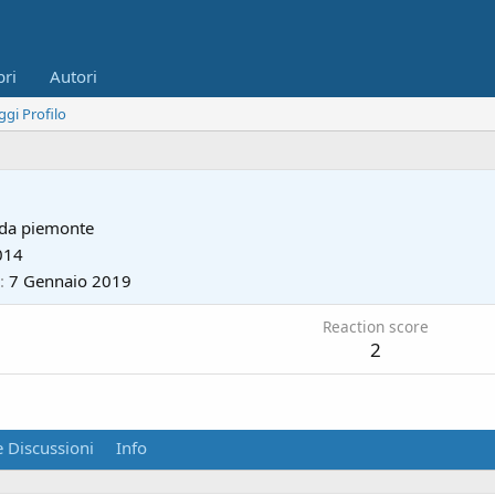
bri
Autori
ggi Profilo
 da
piemonte
014
7 Gennaio 2019
Reaction score
2
 Discussioni
Info