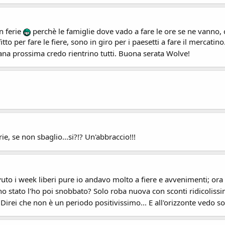
n ferie
perchè le famiglie dove vado a fare le ore se ne vanno,
itto per fare le fiere, sono in giro per i paesetti a fare il mercati
na prossima credo rientrino tutti. Buona serata Wolve!
e, se non sbaglio...si?!? Un'abbraccio!!!
avuto i week liberi pure io andavo molto a fiere e avvenimenti; or
no stato l'ho poi snobbato? Solo roba nuova con sconti ridicolissi
Direi che non è un periodo positivissimo... E all'orizzonte vedo s