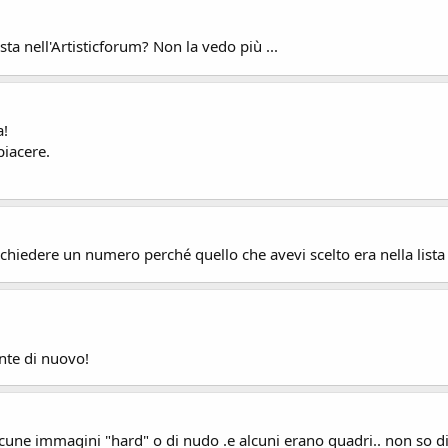
sta nell'Artisticforum? Non la vedo più ...
a!
piacere.
 chiedere un numero perché quello che avevi scelto era nella lista di
ente di nuovo!
cune immagini "hard" o di nudo .e alcuni erano quadri.. non so dir