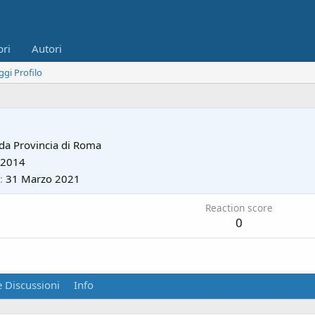
bri
Autori
ggi Profilo
 da
Provincia di Roma
 2014
31 Marzo 2021
Reaction score
0
 Discussioni
Info