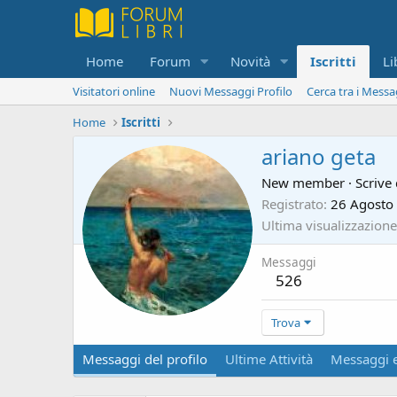
Home
Forum
Novità
Iscritti
Li
Visitatori online
Nuovi Messaggi Profilo
Cerca tra i Messa
Home
Iscritti
ariano geta
New member
·
Scrive
Registrato
26 Agosto
Ultima visualizzazione
Messaggi
526
Trova
Messaggi del profilo
Ultime Attività
Messaggi e