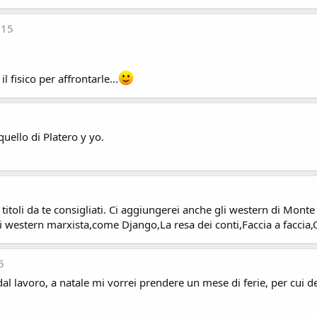
015
l fisico per affrontarle...
uello di Platero y yo.
 titoli da te consigliati. Ci aggiungerei anche gli western di Mont
i western marxista,come Django,La resa dei conti,Faccia a faccia,
5
al lavoro, a natale mi vorrei prendere un mese di ferie, per cui d