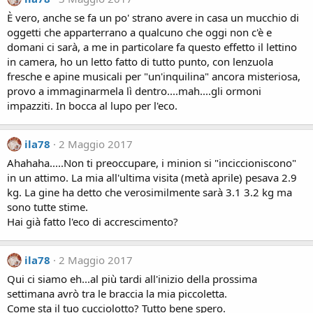
È vero, anche se fa un po' strano avere in casa un mucchio di
oggetti che apparterrano a qualcuno che oggi non c'è e
domani ci sarà, a me in particolare fa questo effetto il lettino
in camera, ho un letto fatto di tutto punto, con lenzuola
fresche e apine musicali per "un'inquilina" ancora misteriosa,
provo a immaginarmela lì dentro....mah....gli ormoni
impazziti. In bocca al lupo per l'eco.
ila78
2 Maggio 2017
Ahahaha.....Non ti preoccupare, i minion si "inciccioniscono"
in un attimo. La mia all'ultima visita (metà aprile) pesava 2.9
kg. La gine ha detto che verosimilmente sarà 3.1 3.2 kg ma
sono tutte stime.
Hai già fatto l'eco di accrescimento?
ila78
2 Maggio 2017
Qui ci siamo eh...al più tardi all'inizio della prossima
settimana avrò tra le braccia la mia piccoletta.
Come sta il tuo cucciolotto? Tutto bene spero.