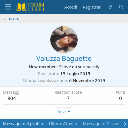
Accedi
Registrati
Iscritti
Valuzza Baguette
New member
·
Scrive da
surana city
Registrato
15 Luglio 2015
Ultima visualizzazione
6 Novembre 2019
Messaggi
Reaction score
Punti
904
7
0
Trova
Messaggi del profilo
Ultime Attività
Messaggi e Discussion