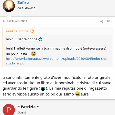
Zefiro
da sudovest
16 Febbraio 2011
#15
asiul ha scritto:
hihihi.... santa donna!
beh! Ti effettivamente la tua immagine di bimbo è (poteva essere)
un po' questa....
http://www.lazionauta.it/wp-content/uploads/2010/08/Bimbo-che-
studia_a.jpg
ti sono infinitamente grato d'aver modificato la foto originale
ed aver sostitutito un libro all'innominabile rivista di cui stavo
guardando le figure (
). La mia reputazione di ragazzetto
serio avrebbe subito un colpo durissimo
aura:
~ Patrizia ~
P
Guest