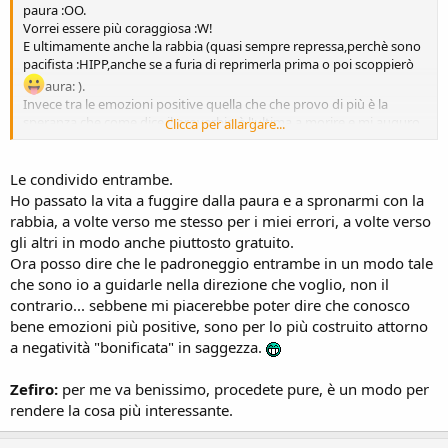
paura :OO.
Vorrei essere più coraggiosa :W!
E ultimamente anche la rabbia (quasi sempre repressa,perchè sono
pacifista :HIPP,anche se a furia di reprimerla prima o poi scoppierò
aura: ).
Invece tra le emozioni positive quella che che provo di più è la
speranza,che,come dice il proverbio,è l'ultima a morire e mi auguro
Clicca per allargare...
campi in eterno
.
Le condivido entrambe.
Ho passato la vita a fuggire dalla paura e a spronarmi con la
rabbia, a volte verso me stesso per i miei errori, a volte verso
gli altri in modo anche piuttosto gratuito.
Ora posso dire che le padroneggio entrambe in un modo tale
che sono io a guidarle nella direzione che voglio, non il
contrario... sebbene mi piacerebbe poter dire che conosco
bene emozioni più positive, sono per lo più costruito attorno
a negatività "bonificata" in saggezza.
Zefiro:
per me va benissimo, procedete pure, è un modo per
rendere la cosa più interessante.