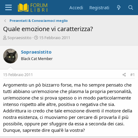
Accedi
Registrati
Presentati & Conosciamoci meglio
Quale emozione vi caratterizza?
C
D
Sopraesistito
15 Febbraio 2011
r
a
e
t
Sopraesistito
a
a
Black Cat Member
t
d
o
i
r
i
15 Febbraio 2011
#1
e
n
D
i
Argomento un pò bizzarro forse, ma ho sempre pensato che
i
z
tutti abbiano un'emozione che plasma la propria personalità,
s
i
un'emozione che si prova spesso o in modo particolarmente
c
o
intenso rispetto alle altre, positiva o negativa che sia.
u
s
Addirittura io credo che tale emozione diventi il motore della
s
nostra esistenza, ci muoviamo per cercare di provarla il più
i
possibile, oppure per sfuggire da essa a seconda dei casi.
o
Dunque, sapreste dire qual'è la vostra?
n
e