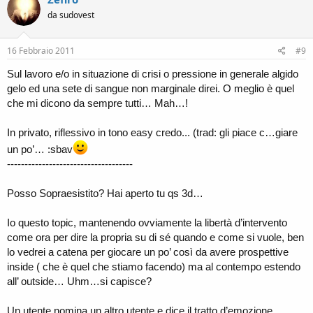
da sudovest
16 Febbraio 2011
#9
Sul lavoro e/o in situazione di crisi o pressione in generale algido
gelo ed una sete di sangue non marginale direi. O meglio è quel
che mi dicono da sempre tutti… Mah…!
In privato, riflessivo in tono easy credo... (trad: gli piace c…giare
un po’… :sbav
------------------------------------
Posso Sopraesistito? Hai aperto tu qs 3d…
Io questo topic, mantenendo ovviamente la libertà d’intervento
come ora per dire la propria su di sé quando e come si vuole, ben
lo vedrei a catena per giocare un po’ così da avere prospettive
inside ( che è quel che stiamo facendo) ma al contempo estendo
all’ outside… Uhm…si capisce?
Un utente nomina un altro utente e dice il tratto d’emozione