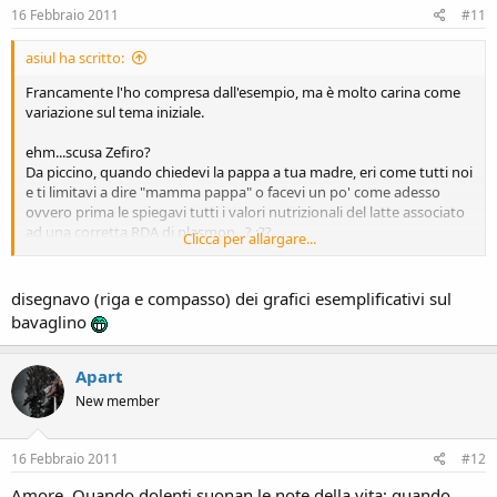
16 Febbraio 2011
#11
asiul ha scritto:
Francamente l'ho compresa dall'esempio, ma è molto carina come
variazione sul tema iniziale.
ehm...scusa Zefiro?
Da piccino, quando chiedevi la pappa a tua madre, eri come tutti noi
e ti limitavi a dire "mamma pappa" o facevi un po' come adesso
ovvero prima le spiegavi tutti i valori nutrizionali del latte associato
ad una corretta RDA di plasmon...? :??
Clicca per allargare...
:MUCCA
disegnavo (riga e compasso) dei grafici esemplificativi sul
bavaglino
Apart
New member
16 Febbraio 2011
#12
Amore. Quando dolenti suonan le note della vita; quando