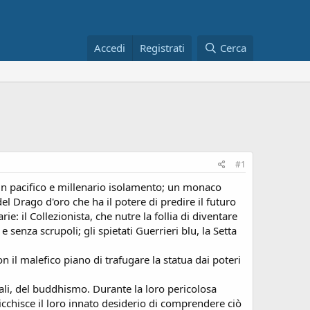
Accedi
Registrati
Cerca
#1
 un pacifico e millenario isolamento; un monaco
el Drago d'oro che ha il potere di predire il futuro
e: il Collezionista, che nutre la follia di diventare
senza scrupoli; gli spietati Guerrieri blu, la Setta
 il malefico piano di trafugare la statua dai poteri
iali, del buddhismo. Durante la loro pericolosa
icchisce il loro innato desiderio di comprendere ciò