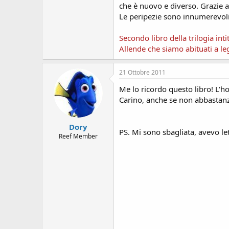
s
che è nuovo e diverso. Grazie al
i
Le peripezie sono innumerevoli, 
o
n
Secondo libro della trilogia in
e
Allende che siamo abituati a le
21 Ottobre 2011
Me lo ricordo questo libro! L'ho
Carino, anche se non abbastanza
Dory
PS. Mi sono sbagliata, avevo let
Reef Member