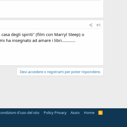
#5
 casa degli spiriti" (film con Marryl Steep) o
 ha insegnato ad amare i libri............
Devi accedere o registrarti per poter rispondere.
condizioni d'uso del sito
Policy Privacy
Aiuto
Home
R
S
S