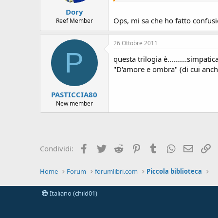
Dory
Ops, mi sa che ho fatto confusion
Reef Member
26 Ottobre 2011
P
questa trilogia è..........simpat
"D'amore e ombra" (di cui anche i
PASTICCIA80
New member
Facebook
Twitter
Reddit
Pinterest
Tumblr
WhatsApp
e-mail
L
Condividi:
Home
Forum
forumlibri.com
Piccola biblioteca
Italiano (child01)