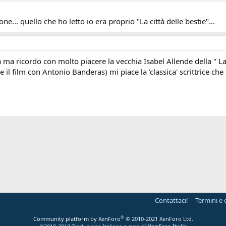
e... quello che ho letto io era proprio "La città delle bestie"...
ica ma ricordo con molto piacere la vecchia Isabel Allende della " La
l film con Antonio Banderas) mi piace la 'classica' scrittrice che mi
ink
Contattaci!
Termini e 
®
Community platform by XenForo
© 2010-2021 XenForo Ltd.