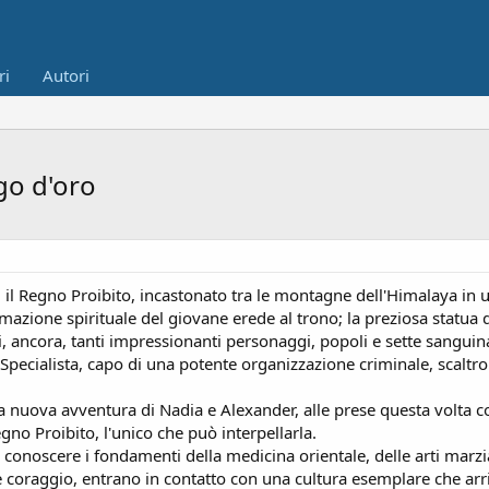
ri
Autori
ago d'oro
 il Regno Proibito, incastonato tra le montagne dell'Himalaya in
mazione spirituale del giovane erede al trono; la preziosa statua d
, ancora, tanti impressionanti personaggi, popoli e sette sanguinari
pecialista, capo di una potente organizzazione criminale, scaltro e 
a nuova avventura di Nadia e Alexander, alle prese questa volta con
Regno Proibito, l'unico che può interpellarla.
 a conoscere i fondamenti della medicina orientale, delle arti marz
e coraggio, entrano in contatto con una cultura esemplare che arr