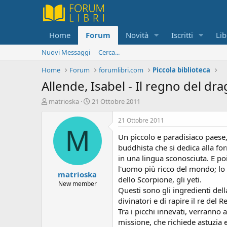
Home
Forum
Novità
Iscritti
Lib
Nuovi Messaggi
Cerca...
Home
Forum
forumlibri.com
Piccola biblioteca
Allende, Isabel - Il regno del dr
C
D
matrioska
21 Ottobre 2011
r
a
e
t
21 Ottobre 2011
a
a
M
Un piccolo e paradisiaco paese,
t
d
o
i
buddhista che si dedica alla for
r
i
in una lingua sconosciuta. E poi
e
n
l'uomo più ricco del mondo; lo S
matrioska
D
i
dello Scorpione, gli yeti.
i
z
New member
Questi sono gli ingredienti dell
s
i
divinatori e di rapire il re del 
c
o
u
Tra i picchi innevati, verranno
s
missione, che richiede astuzia 