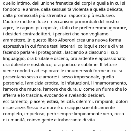
quello intimo, dall'unione frenetica dei corpi a quella in cui si
fondono le anime, dalla sessualità violenta a quella delicata,
dalla promiscuità più sfrenata al rapporto più esclusivo.
L'autore mette in luce i meccanismi primordiali del nostro
agire, le ragioni più riposte, i fatti che preferiremmo ignorare,
i desideri contraddittori, i pensieri che non vogliamo
ammettere. In questo libro Alberoni crea una nuova forma
espressiva in cui fonde testi letterari, colloqui e storie di vita
facendo parlare i protagonisti, lasciando a ciascuno il suo
linguaggio, ora brutale e osceno, ora ardente e appassionato,
ora dolente e nostalgico, ora poetico e sublime. Il lettore
viene condotto ad esplorare le innumerevoli forme in cui si
presentano sesso e amore: il sesso impersonale, quello
personale, l'amicizia erotica, le infatuazioni, l'innamoramento,
l'amore che muore, l'amore che dura. E' come un fiume che lo
afferra e lo trascina, evocando e svelando desideri,
eccitamento, piacere, estasi, felicità, dilemmi, rimpianti, dolori
e speranze. Sesso e amore è un saggio scientificamente
completo, impietoso, però sempre limpidamente vero, ricco
di umanità, coinvolgente e traboccante di vita.