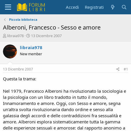
Accedi
Registrati
Piccola biblioteca
Alberoni, Francesco - Sesso e amore
C
D
libraia978
13 Dicembre 2007
r
a
e
t
libraia978
a
a
New member
t
d
o
i
r
i
13 Dicembre 2007
#1
e
n
D
i
Questa la trama:
i
z
s
i
Nel 1979, Francesco Alberoni ha rivoluzionato la sociologia e
c
o
la psicologia con un libro tradotto in tutto il mondo,
u
Innamoramento e amore. Oggi, con Sesso e amore, segna
s
un'altra svolta rivoluzionaria dando ordine e senso alla
s
i
galassia degli accordi e delle contraddizioni fra sessualità e
o
amore. Alberoni esplora sistematicamente tutta la gamma
n
delle esperienze sessuali e amorose: dal rapporto anonimo a
e