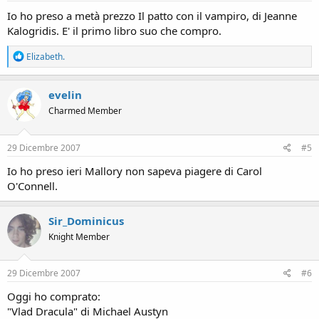
:
Io ho preso a metà prezzo Il patto con il vampiro, di Jeanne
Kalogridis. E' il primo libro suo che compro.
R
Elizabeth.
e
a
c
evelin
t
Charmed Member
i
o
n
s
29 Dicembre 2007
#5
:
Io ho preso ieri Mallory non sapeva piagere di Carol
O'Connell.
Sir_Dominicus
Knight Member
29 Dicembre 2007
#6
Oggi ho comprato:
"Vlad Dracula" di Michael Austyn