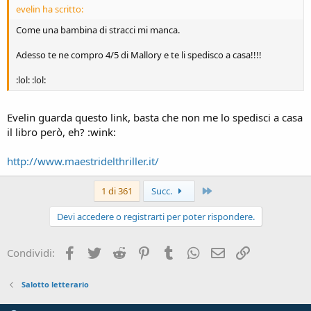
evelin ha scritto:
Come una bambina di stracci mi manca.
Adesso te ne compro 4/5 di Mallory e te li spedisco a casa!!!!
:lol: :lol:
Evelin guarda questo link, basta che non me lo spedisci a casa
il libro però, eh? :wink:
http://www.maestridelthriller.it/
Ultimo
1 di 361
Succ.
Devi accedere o registrarti per poter rispondere.
Facebook
Twitter
Reddit
Pinterest
Tumblr
WhatsApp
e-mail
Link
Condividi:
Salotto letterario