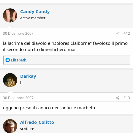
a
c
Candy Candy
t
Active member
i
o
n
s
30 Dicembre 2007
#12
:
la lacrima del diavolo e "Dolores Claiborne" favoloso il primo
il secondo non lo dimenticherò mai
R
Elizabeth.
e
a
c
Darkay
t
b
i
o
n
s
30 Dicembre 2007
#13
:
oggi ho preso il cantico dei cantici e macbeth
Alfredo_Colitto
scrittore