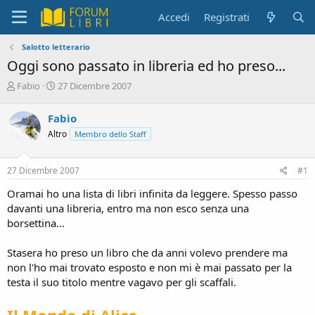
Accedi
Registrati
Salotto letterario
Oggi sono passato in libreria ed ho preso...
C
D
Fabio
27 Dicembre 2007
r
a
e
t
Fabio
a
a
Altro
Membro dello Staff
t
d
o
i
r
i
27 Dicembre 2007
#1
e
n
D
i
Oramai ho una lista di libri infinita da leggere. Spesso passo
i
z
davanti una libreria, entro ma non esco senza una
s
i
borsettina...
c
o
u
s
Stasera ho preso un libro che da anni volevo prendere ma
s
non l'ho mai trovato esposto e non mi è mai passato per la
i
testa il suo titolo mentre vagavo per gli scaffali.
o
n
Il Mondo di Alice
e