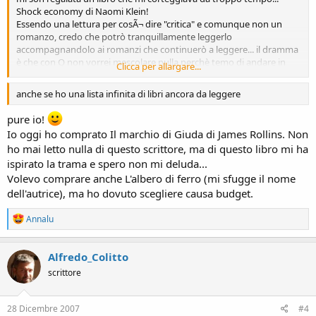
Shock economy di Naomi Klein!
Essendo una lettura per cosÃ¬ dire "critica" e comunque non un
romanzo, credo che potrò tranquillamente leggerlo
accompagnandolo ai romanzi che continuerò a leggere... il dramma
è che con Q non vorrei mescolare nulla perchè temo di andare in
Clicca per allargare...
tilt!
anche se ho una lista infinita di libri ancora da leggere
pure io!
Io oggi ho comprato Il marchio di Giuda di James Rollins. Non
ho mai letto nulla di questo scrittore, ma di questo libro mi ha
ispirato la trama e spero non mi deluda...
Volevo comprare anche L'albero di ferro (mi sfugge il nome
dell'autrice), ma ho dovuto scegliere causa budget.
R
Annalu
e
a
c
Alfredo_Colitto
t
scrittore
i
o
n
s
28 Dicembre 2007
#4