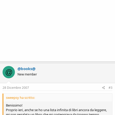
@books@
@
New member
28 Dicembre 2007
#3
sweepsy ha scritto:
Benissimo!
Proprio ieri, anche se ho una lista infinita di libri ancora da leggere,
mi son regalata un libro che mi corteggiava da troppo tempo...