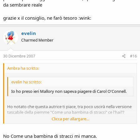
da sembrare reale
grazie x il consiglio, ne farò tesoro :wink:
evelin
Charmed Member
30 Dicembre 2007
#16
Ambra ha scritto:
evelin ha scritto:
Io ho preso ieri Mallory non sapeva piagere di Carol O'Connell.
Ho notato che questa autrice ti piace, tra poco uscirà nella versione
tascabile della piemme "Come una bambina di stracci" ce l'hai??
Clicca per allargare...
Io, invece, Mallory proprio non la sopporto!! :evil:
Clicca per allargare...
No Come una bambina di stracci mi manca.