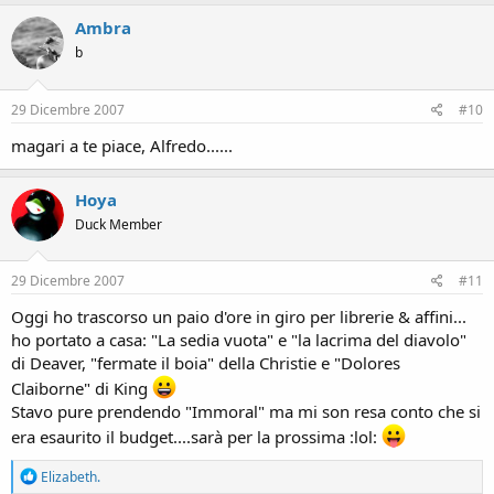
a
c
Ambra
t
b
i
o
n
s
29 Dicembre 2007
#10
:
magari a te piace, Alfredo......
Hoya
Duck Member
29 Dicembre 2007
#11
Oggi ho trascorso un paio d'ore in giro per librerie & affini...
ho portato a casa: "La sedia vuota" e "la lacrima del diavolo"
di Deaver, "fermate il boia" della Christie e "Dolores
Claiborne" di King
Stavo pure prendendo "Immoral" ma mi son resa conto che si
era esaurito il budget....sarà per la prossima :lol:
R
Elizabeth.
e