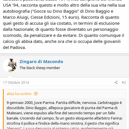
n
USA ’94, racconta questo e molto altro della sua vita nella sua
e
autobiografia (“Gocce su Dino Baggio” di Dino Baggio e
Marco Aluigi, Ciesse Edizioni, 15 euro). Racconta di quanto
quel gesto di accusa gli sia costato, in termini di esclusione
dalla Nazionale; di quanto fosse diventato un personaggio
scomodo, da penalizzare e da evitare. Di quanto comunque il
calcio gli abbia dato, anche ora che si occupa delle giovanili
del Padova.
Zingaro di Macondo
The black sheep member
17 Ottobre 2014
#2
alisa ha scritto:
9 gennaio 2000, Juve-Parma. Partita difficile, nervosa. L’arbitraggio è
discutibile. Dino Baggio, all’epoca giocatore di punta del Parma di
Malesani, viene espulso alla fine del secondo tempo per un fallo
banale. Uscendo dal campo, fa un gesto eloquente all’arbitro Farina:
strofina il pollice e l’indice della mano sinistra, il gesto che significa
“denaro”. La sua denuncia al sistema calcio, evidentemente già