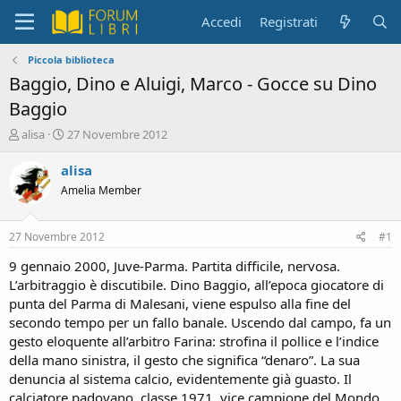
Accedi
Registrati
Piccola biblioteca
Baggio, Dino e Aluigi, Marco - Gocce su Dino
Baggio
C
D
alisa
27 Novembre 2012
r
a
e
t
alisa
a
a
Amelia Member
t
d
o
i
r
i
27 Novembre 2012
#1
e
n
D
i
9 gennaio 2000, Juve-Parma. Partita difficile, nervosa.
i
z
L’arbitraggio è discutibile. Dino Baggio, all’epoca giocatore di
s
i
punta del Parma di Malesani, viene espulso alla fine del
c
o
secondo tempo per un fallo banale. Uscendo dal campo, fa un
u
gesto eloquente all’arbitro Farina: strofina il pollice e l’indice
s
della mano sinistra, il gesto che significa “denaro”. La sua
s
i
denuncia al sistema calcio, evidentemente già guasto. Il
o
calciatore padovano, classe 1971, vice campione del Mondo