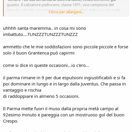
guasto. Il calciatore padovano, classe 1971, vice campione del
Mondo USA ’94, racconta questo e molto altro della sua vita nella
Clicca per allargare...
sua autobiografia (“Gocce su Dino Baggio” di Dino Baggio e Marco
Aluigi, Ciesse Edizioni, 15 euro). Racconta di quanto quel gesto di
accusa gli sia costato, in termini di esclusione dalla Nazionale; di
uhhhh santa maremma.. in cosa mi sono
quanto fosse diventato un personaggio scomodo, da penalizzare e
imbattuto....TUNZZZTUNZZZTUNZZZ
da evitare. Di quanto comunque il calcio gli abbia dato, anche ora
che si occupa delle giovanili del Padova.
ammetto che le mie soddisfazioni sono piccole piccole e forse
solo il buon Grantenca può capirmi
come si dice in queste occasioni...io c'ero...
il parma rimane in 9 per due espulsioni ingiustificabili e si fa
poi dominare in lungo e in largo dalla Juventus. Che passa in
vantaggio e rischia
di raddoppiare in almeno 5 occasioni.
Il Parma mette fuori il muso dalla propria metà campo al
92esimo minuto e pareggia con un mostruoso gol del buon
Crespo.