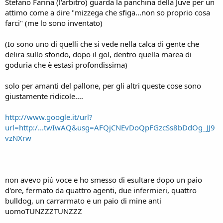
Stefano Farina (l'arbitro) guarda la panchina della Juve per un
attimo come a dire "mizzega che sfiga...non so proprio cosa
farci" (me lo sono inventato)
(Io sono uno di quelli che si vede nella calca di gente che
delira sullo sfondo, dopo il gol, dentro quella marea di
goduria che è estasi profondissima)
solo per amanti del pallone, per gli altri queste cose sono
giustamente ridicole....
http://www.google.it/url?
url=http:/...twIwAQ&usg=AFQjCNEvDoQpFGzcSs8bDdOg_JJ9
vzNXrw
non avevo più voce e ho smesso di esultare dopo un paio
d'ore, fermato da quattro agenti, due infermieri, quattro
bulldog, un carrarmato e un paio di mine anti
uomoTUNZZZTUNZZZ