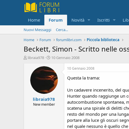
Home
Forum
Novità
Iscritti
Lib
Nuovi Messaggi
Cerca...
Home
Forum
forumlibri.com
Piccola biblioteca
Beckett, Simon - Scritto nelle os
C
D
libraia978
10 Gennaio 2008
r
a
e
t
10 Gennaio 2008
a
a
Questa la trama:
t
d
o
i
r
i
Un cadavere incenerito, del qua
e
n
Hunter quando raggiunge un cot
libraia978
D
i
autocombustione spontanea, ma 
i
z
New member
scatena una spirale di delitti 
s
i
resto del mondo per una lunga, 
c
o
u
portare alla luce gli oscuri seg
s
nel quale nessuno è quello che