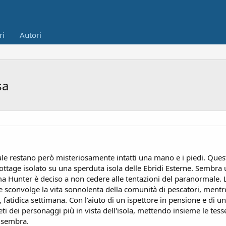
ri
Autori
sa
le restano però misteriosamente intatti una mano e i piedi. Quest
tage isolato su una sperduta isola delle Ebridi Esterne. Sembra
Hunter è deciso a non cedere alle tentazioni del paranormale. La
che sconvolge la vita sonnolenta della comunità di pescatori, mentr
fatidica settimana. Con l'aiuto di un ispettore in pensione e di un
reti dei personaggi più in vista dell'isola, mettendo insieme le tes
 sembra.