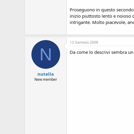
s
i
Proseguono in questo secondo r
o
inizio piuttosto lento e noioso
n
intrigante. Molto piacevole, a
e
13 Gennaio 2008
N
Da come lo descrivi sembra un 
nutella
New member