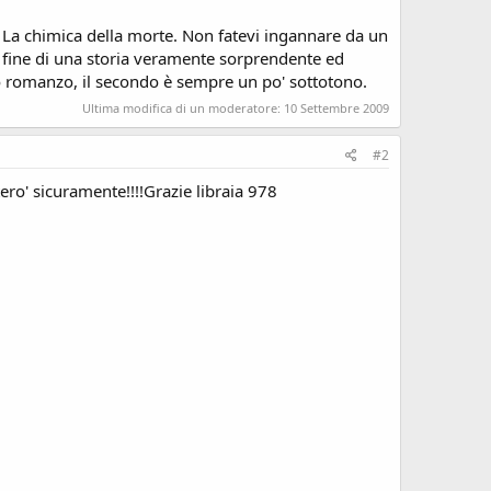
La chimica della morte. Non fatevi ingannare da un
la fine di una storia veramente sorprendente ed
o romanzo, il secondo è sempre un po' sottotono.
Ultima modifica di un moderatore:
10 Settembre 2009
#2
ro' sicuramente!!!!Grazie libraia 978