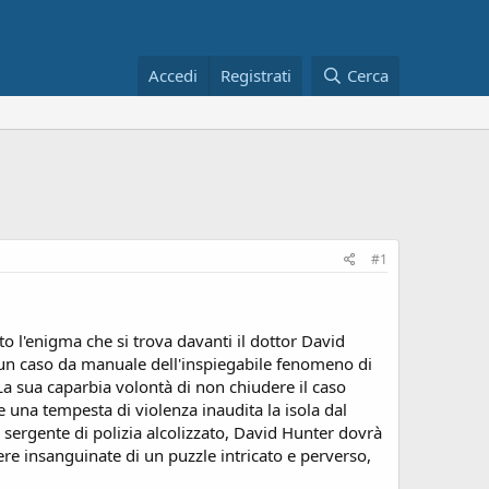
Accedi
Registrati
Cerca
#1
o l'enigma che si trova davanti il dottor David
 un caso da manuale dell'inspiegabile fenomeno di
 sua caparbia volontà di non chiudere il caso
e una tempesta di violenza inaudita la isola dal
 sergente di polizia alcolizzato, David Hunter dovrà
sere insanguinate di un puzzle intricato e perverso,