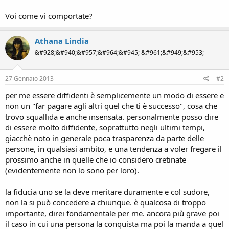
Voi come vi comportate?
Athana Lindia
&#928;&#940;&#957;&#964;&#945; &#961;&#949;&#953;
27 Gennaio 2013
#2
per me essere diffidenti è semplicemente un modo di essere e
non un "far pagare agli altri quel che ti è successo", cosa che
trovo squallida e anche insensata. personalmente posso dire
di essere molto diffidente, soprattutto negli ultimi tempi,
giacchè noto in generale poca trasparenza da parte delle
persone, in qualsiasi ambito, e una tendenza a voler fregare il
prossimo anche in quelle che io considero cretinate
(evidentemente non lo sono per loro).
la fiducia uno se la deve meritare duramente e col sudore,
non la si può concedere a chiunque. è qualcosa di troppo
importante, direi fondamentale per me. ancora più grave poi
il caso in cui una persona la conquista ma poi la manda a quel