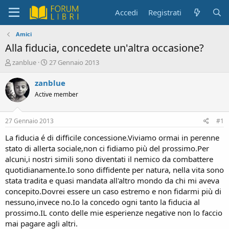
Accedi
Registrati
Amici
Alla fiducia, concedete un'altra occasione?
C
D
zanblue
27 Gennaio 2013
r
a
e
t
zanblue
a
a
Active member
t
d
o
i
r
i
27 Gennaio 2013
#1
e
n
D
i
La fiducia é di difficile concessione.Viviamo ormai in perenne
i
z
stato di allerta sociale,non ci fidiamo più del prossimo.Per
s
i
alcuni,i nostri simili sono diventati il nemico da combattere
c
o
quotidianamente.Io sono diffidente per natura, nella vita sono
u
stata tradita e quasi mandata all'altro mondo da chi mi aveva
s
concepito.Dovrei essere un caso estremo e non fidarmi più di
s
i
nessuno,invece no.Io la concedo ogni tanto la fiducia al
o
prossimo.IL conto delle mie esperienze negative non lo faccio
n
mai pagare agli altri.
e