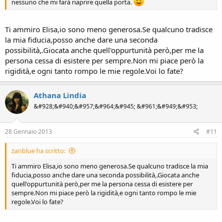
nessuno che mi farà riaprire quella porta.
Ti ammiro Elisa,io sono meno generosa.Se qualcuno tradisce
la mia fiducia,posso anche dare una seconda
possibilità,.Giocata anche quell'oppurtunità però,per me la
persona cessa di esistere per sempre.Non mi piace però la
rigidità,e ogni tanto rompo le mie regole.Voi lo fate?
Athana Lindia
&#928;&#940;&#957;&#964;&#945; &#961;&#949;&#953;
28 Gennaio 2013
#11
zanblue ha scritto:
Ti ammiro Elisa,io sono meno generosa.Se qualcuno tradisce la mia
fiducia,posso anche dare una seconda possibilità,.Giocata anche
quell'oppurtunità però,per me la persona cessa di esistere per
sempre.Non mi piace però la rigidità,e ogni tanto rompo le mie
regole.Voi lo fate?