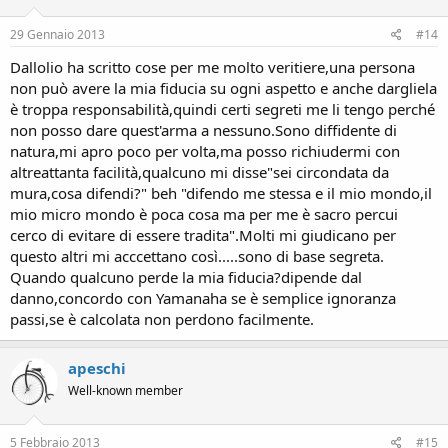
29 Gennaio 2013
#14
Dallolio ha scritto cose per me molto veritiere,una persona
non può avere la mia fiducia su ogni aspetto e anche dargliela
è troppa responsabilità,quindi certi segreti me li tengo perché
non posso dare quest'arma a nessuno.Sono diffidente di
natura,mi apro poco per volta,ma posso richiudermi con
altreattanta facilità,qualcuno mi disse"sei circondata da
mura,cosa difendi?" beh "difendo me stessa e il mio mondo,il
mio micro mondo è poca cosa ma per me è sacro percui
cerco di evitare di essere tradita".Molti mi giudicano per
questo altri mi acccettano così.....sono di base segreta.
Quando qualcuno perde la mia fiducia?dipende dal
danno,concordo con Yamanaha se è semplice ignoranza
passi,se è calcolata non perdono facilmente.
apeschi
Well-known member
5 Febbraio 2013
#15