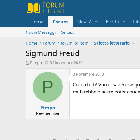
Home
Forum
Novità
Iscritti
Lib
Nuovi Messaggi
Cerca...
Home
Forum
forumlibri.com
Salotto letterario
Sigmund Freud
C
D
Pimpa
3 Novembre 2013
r
a
e
t
3 Novembre 2013
a
a
P
Ciao a tutti! Vorrei sapere se q
t
d
o
i
mi farebbe piacere poter condivi
r
i
e
n
Pimpa
D
i
i
z
New member
s
i
c
o
u
s