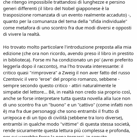
che ritengo impossibile trattandosi di lunghezze e persino
generi differenti (il libro del Nobel giapponese è la
trasposizione romanzata di un evento realmente accaduto) -,
quanto per la comunanza del tema della "sfida individuale"
come metafora di uno scontro fra due modi diversi e opposti
di vivere la realtà.
Ho trovato molto particolare l'introduzione preposta alla mia
edizione (che ora non ricordo, avendo preso il libro in prestito
in biblioteca). Forse mi ha condizionato un po' (avrei preferito
leggerla dopo il racconto), ma l'ho trovata interessante: il
critico quasi "rimprovera" a Zweig il non aver fatto del russo
Czentovic il vero "eroe" del proprio romanzo, sebbene -
sempre secondo questo critico - attiri naturalmente le
simpatie del lettore... Bè, in realtà non credo sia proprio così,
anche se forse interpretare tutta questa novella alla luce non
di uno scontro fra un "buono" e un "cattivo" (come infatti non
è) ma fra due personaggi che sono entrambi il frutto di
un'epoca e di un tipo di civilità (sebbene tra loro diverse),
entrambi in qualche modo "vittime" di questa stessa società,
rende sicuramente questa lettura più complessa e profonda,
per cui varrebbe forse la pena tornarci, in seguito.