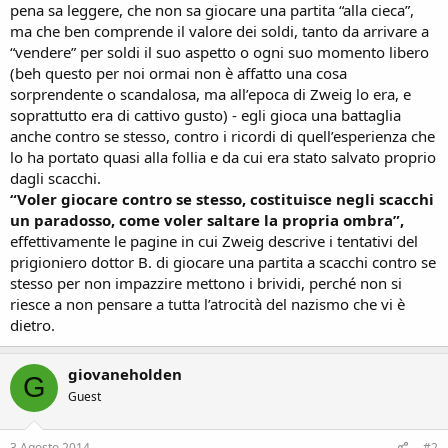
pena sa leggere, che non sa giocare una partita “alla cieca”,
ma che ben comprende il valore dei soldi, tanto da arrivare a
“vendere” per soldi il suo aspetto o ogni suo momento libero
(beh questo per noi ormai non è affatto una cosa
sorprendente o scandalosa, ma all’epoca di Zweig lo era, e
soprattutto era di cattivo gusto) - egli gioca una battaglia
anche contro se stesso, contro i ricordi di quell’esperienza che
lo ha portato quasi alla follia e da cui era stato salvato proprio
dagli scacchi.
“Voler giocare contro se stesso, costituisce negli scacchi
un paradosso, come voler saltare la propria ombra”,
effettivamente le pagine in cui Zweig descrive i tentativi del
prigioniero dottor B. di giocare una partita a scacchi contro se
stesso per non impazzire mettono i brividi, perché non si
riesce a non pensare a tutta l’atrocità del nazismo che vi è
dietro.
giovaneholden
G
Guest
3 Agosto 2014
#2