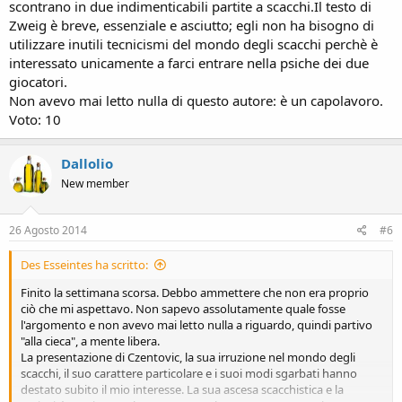
scontrano in due indimenticabili partite a scacchi.Il testo di
Zweig è breve, essenziale e asciutto; egli non ha bisogno di
utilizzare inutili tecnicismi del mondo degli scacchi perchè è
interessato unicamente a farci entrare nella psiche dei due
giocatori.
Non avevo mai letto nulla di questo autore: è un capolavoro.
Voto: 10
Dallolio
New member
26 Agosto 2014
#6
Des Esseintes ha scritto:
Finito la settimana scorsa. Debbo ammettere che non era proprio
ciò che mi aspettavo. Non sapevo assolutamente quale fosse
l'argomento e non avevo mai letto nulla a riguardo, quindi partivo
"alla cieca", a mente libera.
La presentazione di Czentovic, la sua irruzione nel mondo degli
scacchi, il suo carattere particolare e i suoi modi sgarbati hanno
destato subito il mio interesse. La sua ascesa scacchistica e la