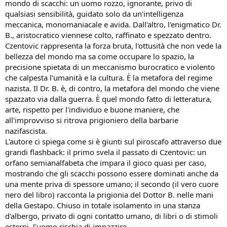
mondo di scacchi: un uomo rozzo, ignorante, privo di
qualsiasi sensibilità, guidato solo da un'intelligenza
meccanica, monomaniacale e avida. Dall'altro, l'enigmatico Dr.
B., aristocratico viennese colto, raffinato e spezzato dentro.
Czentovic rappresenta la forza bruta, l'ottusità che non vede la
bellezza del mondo ma sa come occupare lo spazio, la
precisione spietata di un meccanismo burocratico e violento
che calpesta l'umanità e la cultura. È la metafora del regime
nazista. Il Dr. B. è, di contro, la metafora del mondo che viene
spazzato via dalla guerra. È quel mondo fatto di letteratura,
arte, rispetto per l'individuo e buone maniere, che
all'improvviso si ritrova prigioniero della barbarie
nazifascista.
L'autore ci spiega come si è giunti sul piroscafo attraverso due
grandi flashback: il primo svela il passato di Czentovic: un
orfano semianalfabeta che impara il gioco quasi per caso,
mostrando che gli scacchi possono essere dominati anche da
una mente priva di spessore umano; il secondo (il vero cuore
nero del libro) racconta la prigionia del Dottor B. nelle mani
della Gestapo. Chiuso in totale isolamento in una stanza
d'albergo, privato di ogni contatto umano, di libri o di stimoli
esterni, l'uomo rischia di impazzire.