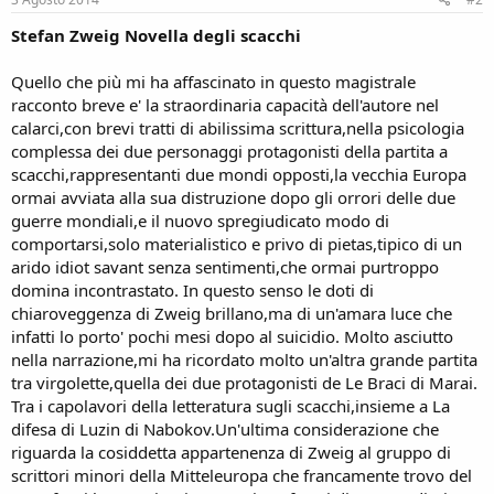
Stefan Zweig Novella degli scacchi
Quello che più mi ha affascinato in questo magistrale
racconto breve e' la straordinaria capacità dell'autore nel
calarci,con brevi tratti di abilissima scrittura,nella psicologia
complessa dei due personaggi protagonisti della partita a
scacchi,rappresentanti due mondi opposti,la vecchia Europa
ormai avviata alla sua distruzione dopo gli orrori delle due
guerre mondiali,e il nuovo spregiudicato modo di
comportarsi,solo materialistico e privo di pietas,tipico di un
arido idiot savant senza sentimenti,che ormai purtroppo
domina incontrastato. In questo senso le doti di
chiaroveggenza di Zweig brillano,ma di un'amara luce che
infatti lo porto' pochi mesi dopo al suicidio. Molto asciutto
nella narrazione,mi ha ricordato molto un'altra grande partita
tra virgolette,quella dei due protagonisti de Le Braci di Marai.
Tra i capolavori della letteratura sugli scacchi,insieme a La
difesa di Luzin di Nabokov.Un'ultima considerazione che
riguarda la cosiddetta appartenenza di Zweig al gruppo di
scrittori minori della Mitteleuropa che francamente trovo del