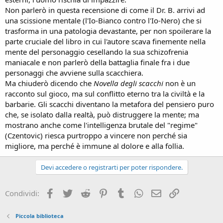
Non parlerò in questa recensione di come il Dr. B. arrivi ad
una scissione mentale (l'Io-Bianco contro l'Io-Nero) che si
trasforma in una patologia devastante, per non spoilerare la
parte cruciale del libro in cui l'autore scava finemente nella
mente del personaggio cesellando la sua schizofrenia
maniacale e non parlerò della battaglia finale fra i due
personaggi che avviene sulla scacchiera.
Ma chiuderò dicendo che
Novella degli scacchi
non è un
racconto sul gioco, ma sul conflitto eterno tra la civiltà e la
barbarie. Gli scacchi diventano la metafora del pensiero puro
che, se isolato dalla realtà, può distruggere la mente; ma
mostrano anche come l'intelligenza brutale del "regime"
(Czentovic) riesca purtroppo a vincere non perché sia
migliore, ma perché è immune al dolore e alla follia.
Devi accedere o registrarti per poter rispondere.
Facebook
Twitter
Reddit
Pinterest
Tumblr
WhatsApp
e-mail
Link
Condividi:
Piccola biblioteca