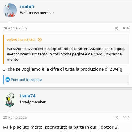
c
malafi
t
Well-known member
i
o
n
s
28 Aprile 2026
#16
:
velvet ha scritto:
narrazione avvincente e approfondita caratterizzazione psicologica.
Aver concentrato tanto in così poche pagine è davvero un grande
merito
... che se vogliamo è la cifra di tutta la produzione di Zweig
R
Pnin
and
francesca
e
a
c
isola74
t
Lonely member
i
o
n
s
28 Aprile 2026
#17
:
Mi è piaciuto molto, soprattutto la parte in cui il dottor B.