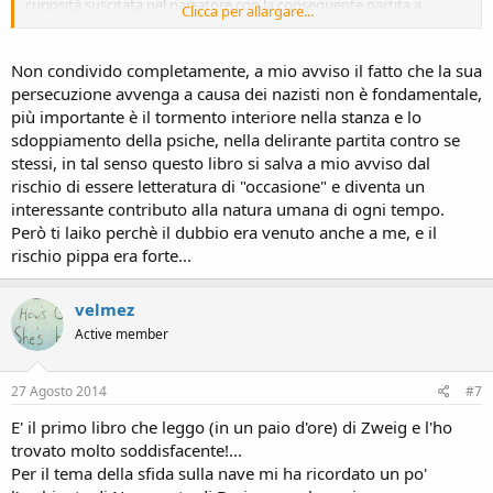
curiosità suscitata nel narratore con la conseguente partita a
Clicca per allargare...
pagamento, m'avevano fatto apprezzare immediatamente il lungo
racconto; già pregustavo un'imminente sfida come quella de "Il
maestro di go", invece...
Non condivido completamente, a mio avviso il fatto che la sua
Giunge il dottor B. e la magia si rompe; da Kawabata si passa a
persecuzione avvenga a causa dei nazisti non è fondamentale,
Maurensig. Ecco che la si butta sul nazismo, sui suoi orrori, ecc, ecc.
più importante è il tormento interiore nella stanza e lo
Da quel momento il tutto prende un altro percorso, un diverso
sdoppiamento della psiche, nella delirante partita contro se
significato, più profondo, più impegnato. Pregustavo uno scontro
stessi, in tal senso questo libro si salva a mio avviso dal
di "culture", di modi di pensare, di strategie, di personalità ma mi
sono dovuto arrendere all'evidenza del testo.
rischio di essere letteratura di "occasione" e diventa un
Molto scorrevole e di semplice lettura ma non proprio "leggero".
interessante contributo alla natura umana di ogni tempo.
L'ho apprezzato ma non quanto avrei "dovuto"/"potuto"; ammetto
Però ti laiko perchè il dubbio era venuto anche a me, e il
di provare fastidio (disinteresse?) nell'affrontare libri su nazismo,
rischio pippa era forte...
ebrei e olocausto. Essendo inizialmente all'oscuro della materia
trattata l'ho vissuto più come un "agguato"; speravo in una graziosa
vicenda scacchistica e ho trovato il solito pippone... (ottimo fino
velmez
all'avvento del dottor B, crolla dall'inizio del racconto del
Active member
medesimo).
Promosso con riserva.
27 Agosto 2014
#7
E' il primo libro che leggo (in un paio d'ore) di Zweig e l'ho
trovato molto soddisfacente!...
Per il tema della sfida sulla nave mi ha ricordato un po'