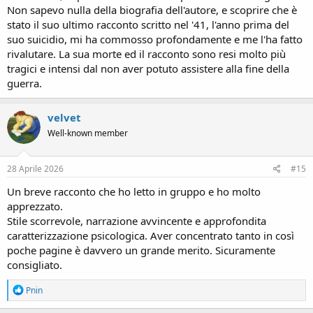
Non sapevo nulla della biografia dell'autore, e scoprire che è
stato il suo ultimo racconto scritto nel '41, l'anno prima del
suo suicidio, mi ha commosso profondamente e me l'ha fatto
rivalutare. La sua morte ed il racconto sono resi molto più
tragici e intensi dal non aver potuto assistere alla fine della
guerra.
velvet
Well-known member
28 Aprile 2026
#15
Un breve racconto che ho letto in gruppo e ho molto
apprezzato.
Stile scorrevole, narrazione avvincente e approfondita
caratterizzazione psicologica. Aver concentrato tanto in così
poche pagine è davvero un grande merito. Sicuramente
consigliato.
R
Pnin
e
a