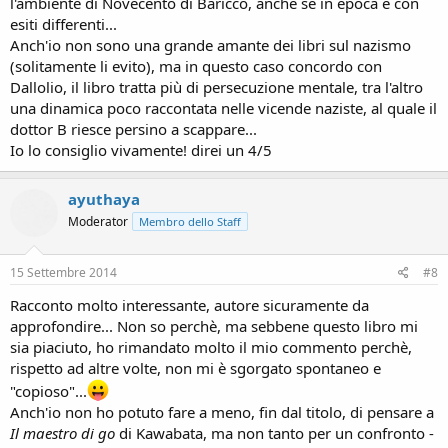
l'ambiente di Novecento di Baricco, anche se in epoca e con
esiti differenti...
Anch'io non sono una grande amante dei libri sul nazismo
(solitamente li evito), ma in questo caso concordo con
Dallolio, il libro tratta più di persecuzione mentale, tra l'altro
una dinamica poco raccontata nelle vicende naziste, al quale il
dottor B riesce persino a scappare...
Io lo consiglio vivamente! direi un 4/5
ayuthaya
Moderator
Membro dello Staff
15 Settembre 2014
#8
Racconto molto interessante, autore sicuramente da
approfondire... Non so perchè, ma sebbene questo libro mi
sia piaciuto, ho rimandato molto il mio commento perchè,
rispetto ad altre volte, non mi è sgorgato spontaneo e
"copioso"...
Anch'io non ho potuto fare a meno, fin dal titolo, di pensare a
Il maestro di go
di Kawabata, ma non tanto per un confronto -