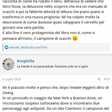
racconta di come ha rubato il libro, dell'ansia di vedere che
libro fosse, la delusione nello scoprire che era un manuale di
scacchi e poi la febbrile attività di lettura che piano piano si
trasforma in una nuova prigionia. Mi ha colpito molto la
descrizione di come dovesse quasi sdoppiare il cervello per
giocare una vera partita.
E alla fine il vero protagonista del libro non è, come si
pensava all'inizio, il campione di scacchi
R
alevale
,
MonicaSo
and
Pnin
e
a
c
binghilla
t
La mente è un paracadute: funziona solo se si apre
i
o
n
s
6 Luglio 2026
#18
:
Mi è piaciuto molto e penso che, dopo l'estate leggerò altro di
Zweig.
In un piroscafo in viaggio da New York a Buenos Aires, un
microcosmo sospeso sull'oceano dove si incontrano due
personaggi agli antipodi. Da un lato Czentovic il campione del