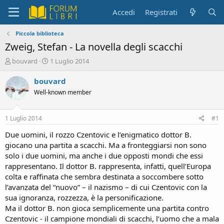
Accedi
Registrati
Piccola biblioteca
Zweig, Stefan - La novella degli scacchi
C
D
bouvard
1 Luglio 2014
r
a
e
t
bouvard
a
a
Well-known member
t
d
o
i
r
i
1 Luglio 2014
#1
e
n
D
i
Due uomini, il rozzo Czentovic e l’enigmatico dottor B.
i
z
giocano una partita a scacchi. Ma a fronteggiarsi non sono
s
i
solo i due uomini, ma anche i due opposti mondi che essi
c
o
rappresentano. Il dottor B. rappresenta, infatti, quell’Europa
u
colta e raffinata che sembra destinata a soccombere sotto
s
l’avanzata del “nuovo” – il nazismo – di cui Czentovic con la
s
i
sua ignoranza, rozzezza, è la personificazione.
o
Ma il dottor B. non gioca semplicemente una partita contro
n
Czentovic - il campione mondiali di scacchi, l’uomo che a mala
e