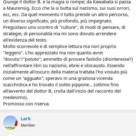
Giunge il dottor B. e la magia si rompe; da Kawabata si passa
a Maurensig. Ecco che la si butta sul nazismo, sui suoi orrori,
ecc, ecc. Da quel momento il tutto prende un altro percorso,
un diverso significato, più profondo, più impegnato.
Pregustavo uno scontro di "culture", di modi di pensare, di
strategie, di personalità ma mi sono dovuto arrendere
all'evidenza del testo.
Molto scorrevole e di semplice lettura ma non proprio
"leggero". L'ho apprezzato ma non quanto avrei
"dovuto"/"potuto"; ammetto di provare fastidio (disinteresse?)
nell'affrontare libri su nazismo, ebrei e olocausto. Essendo
inizialmente all'oscuro della materia trattata l'ho vissuto più
come un "agguato"; speravo in una graziosa vicenda
scacchistica e ho trovato il solito pippone... (ottimo fino
all'avvento del dottor B, crolla dall'inizio del racconto del
medesimo).
Promosso con riserva.
Lark
Member