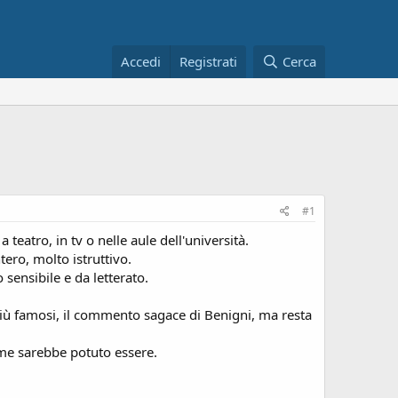
Accedi
Registrati
Cerca
#1
teatro, in tv o nelle aule dell'università.
ero, molto istruttivo.
sensibile e da letterato.
 più famosi, il commento sagace di Benigni, ma resta
ome sarebbe potuto essere.