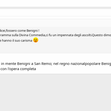
i licei,fossero come Benigni !
gramma sulla Divina Commedia,ci fu un impennata degli ascolti.Questo dimos
e hanno il suo carisma
are in mente Benigni a San Remo; nel regno nazionalpopolare Ben
 con l'opera completa
ink