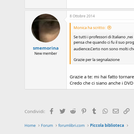
8 Ottobre 2014
Monica ha scritto:
Se tutti i professori di Italiano ,ne
pensa che quando ci fu il suo pro
smemorina
audience.Certo non sono molti ch
New member
Grazie per la segnalazione
Grazie a te: mi hai fatto torn
Credo che ci siano anche i DVD
Facebook
Twitter
Reddit
Pinterest
Tumblr
WhatsApp
e-mail
L
Condividi:
Home
Forum
forumlibri.com
Piccola biblioteca