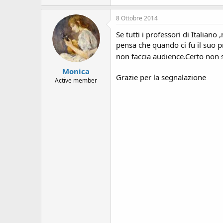
s
i
8 Ottobre 2014
o
n
Se tutti i professori di Italiano
e
pensa che quando ci fu il suo 
non faccia audience.Certo non 
Monica
Grazie per la segnalazione
Active member