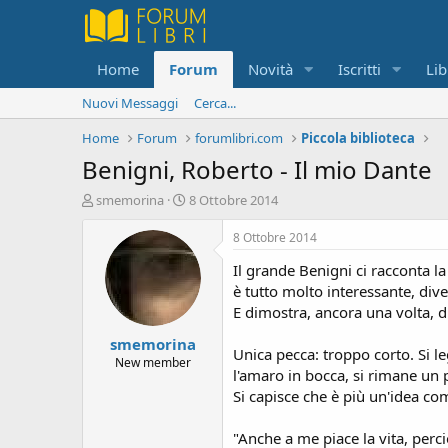
Home
Forum
Novità
Iscritti
Lib
Nuovi Messaggi
Cerca...
Home
Forum
forumlibri.com
Piccola biblioteca
Benigni, Roberto - Il mio Dante
C
D
smemorina
8 Ottobre 2014
r
a
e
t
8 Ottobre 2014
a
a
Il grande Benigni ci racconta la
t
d
o
i
è tutto molto interessante, div
r
i
E dimostra, ancora una volta, d
e
n
smemorina
D
i
Unica pecca: troppo corto. Si l
i
z
New member
l'amaro in bocca, si rimane un po
s
i
Si capisce che è più un'idea co
c
o
u
s
"Anche a me piace la vita, perci