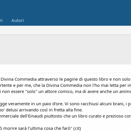
ri
Autori
 Divina Commedia attraverso le pagine di questo libro e non solo a 
ertente e per me, che la Divina Commedia non l'ho mai letta per int
i non essere "solo" un attore comico, ma di avere anche un animo 
egge veramente in un paio d'ore. Vi sono racchiusi alcuni brani, i
' delusi arrivando così in fretta alla fine.
mmerciale dell'Einaudi piuttosto che un libro curato e prezioso c
ò morire sarà l'ultima cosa che farò" (cit)