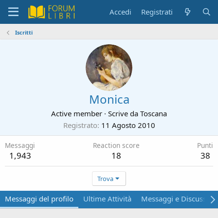
Accedi
Registrati
Iscritti
Monica
Active member
·
Scrive da
Toscana
Registrato
11 Agosto 2010
Messaggi
Reaction score
Punti
1,943
18
38
Trova
Messaggi del profilo
Ultime Attività
Messaggi e Discussion