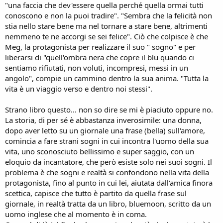
"una faccia che dev'essere quella perché quella ormai tutti
conoscono e non la puoi tradire". "Sembra che la felicità non
stia nello stare bene ma nel tornare a stare bene, altrimenti
nemmeno te ne accorgi se sei felice". Ciò che colpisce è che
Meg, la protagonista per realizzare il suo " sogno" e per
liberarsi di "quell'ombra nera che copre il blu quando ci
sentiamo rifiutati, non voluti, incompresi, messi in un
angolo", compie un cammino dentro la sua anima. "Tutta la
vita è un viaggio verso e dentro noi stessi".
Strano libro questo... non so dire se mi è piaciuto oppure no.
La storia, di per sé è abbastanza inverosimile: una donna,
dopo aver letto su un giornale una frase (bella) sull'amore,
comincia a fare strani sogni in cui incontra l'uomo della sua
vita, uno sconosciuto bellissimo e super saggio, con un
eloquio da incantatore, che però esiste solo nei suoi sogni. Il
problema è che sogni e realtà si confondono nella vita della
protagonista, fino al punto in cui lei, aiutata dall'amica finora
scettica, capisce che tutto è partito da quella frase sul
giornale, in realtà tratta da un libro, bluemoon, scritto da un
uomo inglese che al momento è in coma.