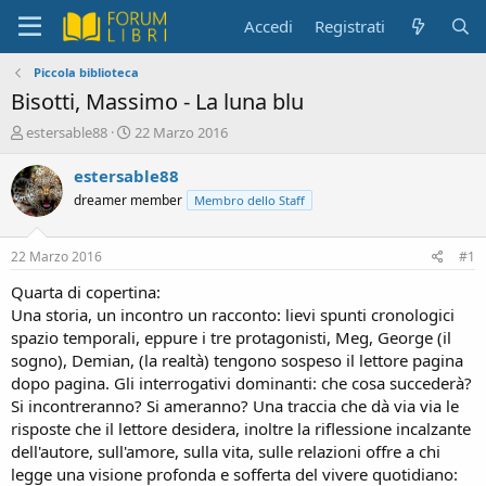
Accedi
Registrati
Piccola biblioteca
Bisotti, Massimo - La luna blu
C
D
estersable88
22 Marzo 2016
r
a
e
t
estersable88
a
a
dreamer member
Membro dello Staff
t
d
o
i
r
i
22 Marzo 2016
#1
e
n
D
i
Quarta di copertina:
i
z
Una storia, un incontro un racconto: lievi spunti cronologici
s
i
spazio temporali, eppure i tre protagonisti, Meg, George (il
c
o
sogno), Demian, (la realtà) tengono sospeso il lettore pagina
u
dopo pagina. Gli interrogativi dominanti: che cosa succederà?
s
Si incontreranno? Si ameranno? Una traccia che dà via via le
s
i
risposte che il lettore desidera, inoltre la riflessione incalzante
o
dell'autore, sull'amore, sulla vita, sulle relazioni offre a chi
n
legge una visione profonda e sofferta del vivere quotidiano:
e