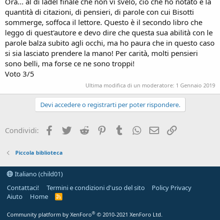
Ora... al di làdel finale che non vi svelo, ciò che ho notato è la
quantità di citazioni, di pensieri, di parole con cui Bisotti
sommerge, soffoca il lettore. Questo è il secondo libro che
leggo di quest'autore e devo dire che questa sua abilità con le
parole balza subito agli occhi, ma ho paura che in questo caso
si sia lasciato prendere la mano! Per carità, molti pensieri
sono belli, ma forse ce ne sono troppi!
Voto 3/5
Ultima modifica di un moderatore:
1 Gennaio 2019
Devi accedere o registrarti per poter rispondere.
Facebook
Twitter
Reddit
Pinterest
Tumblr
WhatsApp
e-mail
Link
Condividi:
Piccola biblioteca
Italiano (child01)
Contattaci!
Termini e condizioni d'uso del sito
Policy Privacy
Aiuto
Home
R
S
S
®
Community platform by XenForo
© 2010-2021 XenForo Ltd.