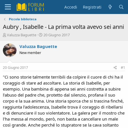
Accedi
Registrati
Piccola biblioteca
Aubry , Isabelle - La prima volta avevo sei anni
C
D
Valuzza Baguette
20 Giugno 2017
r
a
e
t
Valuzza Baguette
a
a
New member
t
d
o
i
r
i
20 Giugno 2017
#1
e
n
D
i
"Ci sono storie talmente terribili da colpire il cuore di chi ha il
i
z
coraggio di stare ad ascoltare. La storia di Isabelle, per
s
i
esempio. Una bambina di appena sei anni costretta a subire
c
o
l’abuso del padre che, protetto dal silenzio, profana il suo
u
corpo e la sua anima. Una storia sporca che si trascina finché,
s
raggiunta l’adolescenza, Isabelle trova il coraggio di ribellarsi
s
i
e di denunciare il suo violentatore. La galera per il mostro che
o
l’ha messa al mondo, però, non basta a cancellare un male
n
così grande. Anche perché lo stupratore se la cava soltanto
e