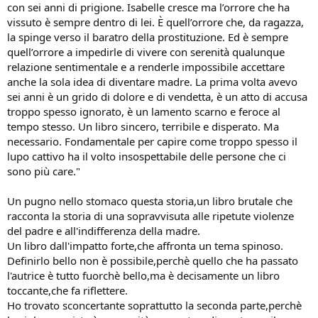
con sei anni di prigione. Isabelle cresce ma l’orrore che ha
vissuto è sempre dentro di lei. È quell’orrore che, da ragazza,
la spinge verso il baratro della prostituzione. Ed è sempre
quell’orrore a impedirle di vivere con serenità qualunque
relazione sentimentale e a renderle impossibile accettare
anche la sola idea di diventare madre. La prima volta avevo
sei anni è un grido di dolore e di vendetta, è un atto di accusa
troppo spesso ignorato, è un lamento scarno e feroce al
tempo stesso. Un libro sincero, terribile e disperato. Ma
necessario. Fondamentale per capire come troppo spesso il
lupo cattivo ha il volto insospettabile delle persone che ci
sono più care."
Un pugno nello stomaco questa storia,un libro brutale che
racconta la storia di una sopravvisuta alle ripetute violenze
del padre e all'indifferenza della madre.
Un libro dall'impatto forte,che affronta un tema spinoso.
Definirlo bello non è possibile,perchè quello che ha passato
l'autrice è tutto fuorchè bello,ma è decisamente un libro
toccante,che fa riflettere.
Ho trovato sconcertante soprattutto la seconda parte,perchè