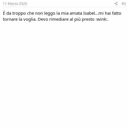
s
11 Marzo 2020
#2
:
È da troppo che non leggo la mia amata Isabel...mi hai fatto
tornare la voglia. Devo rimediare al più presto :wink:.