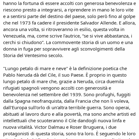
hanno la fortuna di essere accolti con generosa benevolenza e
riescono presto a integrarsi, a riprendere in mano le loro vite
e a sentirsi parte del destino del paese, solo però fino al golpe
che nel 1973 fa cadere il presidente Salvador Allende. E allora,
ancora una volta, si ritroveranno in esilio, questa volta in
Venezuela, ma, come scrive l’autrice, “se si vive abbastanza, i
cerchi si chiudono”. La commovente storia di un uomo e una
donna in fuga per sopravvivere agli sconvolgimenti della
Storia del Ventesimo secolo.
"Lungo petalo di mare e neve" è la definizione poetica che
Pablo Neruda dà del Cile, il suo Paese. È proprio in questo
lungo petalo di mare che, grazie a Neruda, circa duemila
rifugiati spagnoli vengono accolti con generosità e
benevolenza nel settembre del 1939. Sono profughi, fuggiti
dalla Spagna neofranquista, dalla Francia che non li voleva,
dall'Europa sull'orlo di un'altra terribile guerra. Sono operai,
abituati al lavoro duro e alla povertà, ma sono anche artisti ed
intellettuali che scuoteranno il Cile dandogli nuova linfa e
nuova vitalità. Victor Dalmau e Roser Bruguera, i due
protagonisti di questa storia, sono tra loro. È seguendo le loro