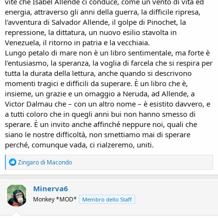
vite che Isabel Allende ci conduce, come un vento di vita ed
energia, attraverso gli anni della guerra, la difficile ripresa,
l'avventura di Salvador Allende, il golpe di Pinochet, la
repressione, la dittatura, un nuovo esilio stavolta in
Venezuela, il ritorno in patria e la vecchiaia.
Lungo petalo di mare non è un libro sentimentale, ma forte è
l'entusiasmo, la speranza, la voglia di farcela che si respira per
tutta la durata della lettura, anche quando si descrivono
momenti tragici e difficili da superare. È un libro che è,
insieme, un grazie e un omaggio a Neruda, ad Allende, a
Victor Dalmau che – con un altro nome – è esistito davvero, e
a tutti coloro che in quegli anni bui non hanno smesso di
sperare. È un invito anche affinché neppure noi, quali che
siano le nostre difficoltà, non smettiamo mai di sperare
perché, comunque vada, ci rialzeremo, uniti.
R
Zingaro di Macondo
e
a
c
Minerva6
t
Monkey *MOD*
Membro dello Staff
i
o
n