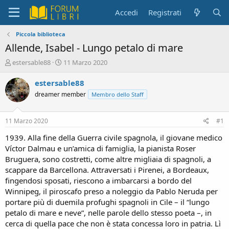
Accedi
Registrati
Piccola biblioteca
Allende, Isabel - Lungo petalo di mare
C
D
estersable88
11 Marzo 2020
r
a
e
t
estersable88
a
a
dreamer member
Membro dello Staff
t
d
o
i
r
i
11 Marzo 2020
#1
e
n
D
i
1939. Alla fine della Guerra civile spagnola, il giovane medico
i
z
Víctor Dalmau e un’amica di famiglia, la pianista Roser
s
i
Bruguera, sono costretti, come altre migliaia di spagnoli, a
c
o
scappare da Barcellona. Attraversati i Pirenei, a Bordeaux,
u
fingendosi sposati, riescono a imbarcarsi a bordo del
s
Winnipeg, il piroscafo preso a noleggio da Pablo Neruda per
s
i
portare più di duemila profughi spagnoli in Cile – il “lungo
o
petalo di mare e neve”, nelle parole dello stesso poeta –, in
n
cerca di quella pace che non è stata concessa loro in patria. Lì
e