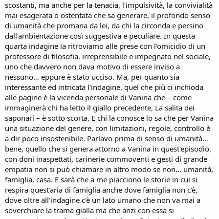
scostanti, ma anche per la tenacia, l'impulsività, la convivialità
mai esagerata o ostentata che sa generare, il profondo senso
di umanità che promana da lei, da chi la circonda e persino
dall'ambientazione così suggestiva e peculiare. In questa
quarta indagine la ritroviamo alle prese con l'omicidio di un
professore di filosofia, irreprensibile e impegnato nel sociale,
uno che davvero non dava motivo di essere inviso a
nessuno… eppure è stato ucciso. Ma, per quanto sia
interessante ed intricata l'indagine, quel che più ci inchioda
alle pagine è la vicenda personale di Vanina che – come
immaginerà chi ha letto il giallo precedente, La salita dei
saponari – è sotto scorta. E chi la conosce lo sa che per Vanina
una situazione del genere, con limitazioni, regole, controllo è
a dir poco insostenibile. Parlavo prima di senso di umanità…
bene, quello che si genera attorno a Vanina in quest'episodio,
con doni inaspettati, carinerie commoventi e gesti di grande
empatia non si può chiamare in altro modo se non… umanità,
famiglia, casa. E sarà che a me piacciono le storie in cui si
respira quest'aria di famiglia anche dove famiglia non c'è,
dove oltre all'indagine c'è un lato umano che non va mai a
soverchiare la trama gialla ma che anzi con essa si