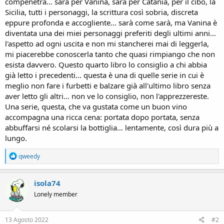
compenetra… sarà per Vanina, sarà per Catania, per il cibo, la
Sicilia, tutti i personaggi, la scrittura così sobria, discreta
eppure profonda e accogliente… sarà come sarà, ma Vanina è
diventata una dei miei personaggi preferiti degli ultimi anni…
l'aspetto ad ogni uscita e non mi stancherei mai di leggerla,
mi piacerebbe conoscerla tanto che quasi rimpiango che non
esista davvero. Questo quarto libro lo consiglio a chi abbia
già letto i precedenti… questa è una di quelle serie in cui è
meglio non fare i furbetti e balzare già all'ultimo libro senza
aver letto gli altri… non ve lo consiglio, non l'apprezzereste.
Una serie, questa, che va gustata come un buon vino
accompagna una ricca cena: portata dopo portata, senza
abbuffarsi né scolarsi la bottiglia… lentamente, così dura più a
lungo.
R
qweedy
e
a
c
isola74
t
Lonely member
i
o
n
s
13 Agosto 2022
#2