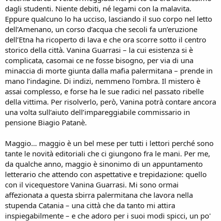
n
dagli studenti. Niente debiti, né legami con la malavita.
e
Eppure qualcuno lo ha ucciso, lasciando il suo corpo nel letto
dell’Amenano, un corso d’acqua che secoli fa un’eruzione
dell’Etna ha ricoperto di lava e che ora scorre sotto il centro
storico della città. Vanina Guarrasi – la cui esistenza si è
complicata, casomai ce ne fosse bisogno, per via di una
minaccia di morte giunta dalla mafia palermitana – prende in
mano l’indagine. Di indizi, nemmeno l’ombra. Il mistero è
assai complesso, e forse ha le sue radici nel passato ribelle
della vittima. Per risolverlo, però, Vanina potrà contare ancora
una volta sull’aiuto dell’impareggiabile commissario in
pensione Biagio Patanè.
Maggio… maggio è un bel mese per tutti i lettori perché sono
tante le novità editoriali che ci giungono fra le mani. Per me,
da qualche anno, maggio è sinonimo di un appuntamento
letterario che attendo con aspettative e trepidazione: quello
con il vicequestore Vanina Guarrasi. Mi sono ormai
affezionata a questa sbirra palermitana che lavora nella
stupenda Catania – una città che da tanto mi attira
inspiegabilmente – e che adoro per i suoi modi spicci, un po'