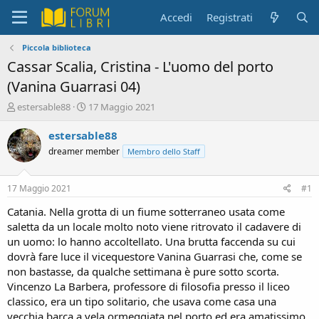
Accedi
Registrati
Piccola biblioteca
Cassar Scalia, Cristina - L'uomo del porto
(Vanina Guarrasi 04)
C
D
estersable88
17 Maggio 2021
r
a
e
t
estersable88
a
a
dreamer member
Membro dello Staff
t
d
o
i
r
i
17 Maggio 2021
#1
e
n
D
i
Catania. Nella grotta di un fiume sotterraneo usata come
i
z
saletta da un locale molto noto viene ritrovato il cadavere di
s
i
un uomo: lo hanno accoltellato. Una brutta faccenda su cui
c
o
dovrà fare luce il vicequestore Vanina Guarrasi che, come se
u
non bastasse, da qualche settimana è pure sotto scorta.
s
Vincenzo La Barbera, professore di filosofia presso il liceo
s
i
classico, era un tipo solitario, che usava come casa una
o
vecchia barca a vela ormeggiata nel porto ed era amatissimo