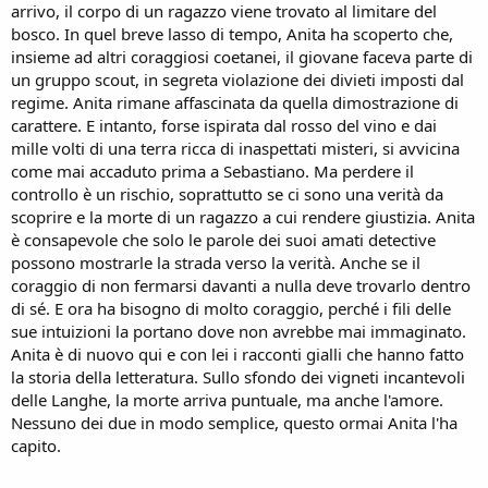
arrivo, il corpo di un ragazzo viene trovato al limitare del
bosco. In quel breve lasso di tempo, Anita ha scoperto che,
insieme ad altri coraggiosi coetanei, il giovane faceva parte di
un gruppo scout, in segreta violazione dei divieti imposti dal
regime. Anita rimane affascinata da quella dimostrazione di
carattere. E intanto, forse ispirata dal rosso del vino e dai
mille volti di una terra ricca di inaspettati misteri, si avvicina
come mai accaduto prima a Sebastiano. Ma perdere il
controllo è un rischio, soprattutto se ci sono una verità da
scoprire e la morte di un ragazzo a cui rendere giustizia. Anita
è consapevole che solo le parole dei suoi amati detective
possono mostrarle la strada verso la verità. Anche se il
coraggio di non fermarsi davanti a nulla deve trovarlo dentro
di sé. E ora ha bisogno di molto coraggio, perché i fili delle
sue intuizioni la portano dove non avrebbe mai immaginato.
Anita è di nuovo qui e con lei i racconti gialli che hanno fatto
la storia della letteratura. Sullo sfondo dei vigneti incantevoli
delle Langhe, la morte arriva puntuale, ma anche l'amore.
Nessuno dei due in modo semplice, questo ormai Anita l'ha
capito.