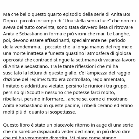
Ma che bello questo quarto episodio della serie di Anita Bo!
Dopo il piccolo inciampo di "Una stella senza luce" che non mi
aveva del tutto convinta, sono stata davvero lieta di ritrovare
Anita e Sebastiano in forma e più vicini che mai. Le Langhe,
poi, devono essere affascinanti, specialmente nel periodo
della vendemmia… peccato che la longa manus del regime e
una morte inattesa e funesta guastino l'atmosfera di gioiosa
operosità che contraddistingue la settimana di vacanza-lavoro
di Anita e Sebastiano. Tra le tante riflessioni che mi ha
suscitato la lettura di questo giallo, c'è l'ampiezza del raggio
d'azione del regime: tutto era controllato, regolamentato,
limitato o addirittura vietato, persino le riunioni tra gruppi,
persino gli Scout! E nessuno che potesse farci molto,
ribellarsi, persino informare… anche se, come ci mostrano
Anita e Sebastiano in queste pagine, i ribelli c'erano ed erano
molti più di quanto si sospettasse.
Questo libro è stato un piacevole ritorno in auge di una serie
che mi sarebbe dispiaciuto veder declinare, in più devo dire
che mi ha veramente divertita. Mi piace come stanno