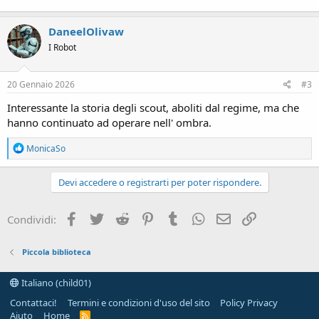
DaneelOlivaw
I Robot
20 Gennaio 2026
#3
Interessante la storia degli scout, aboliti dal regime, ma che
hanno continuato ad operare nell' ombra.
R
MonicaSo
e
a
c
Devi accedere o registrarti per poter rispondere.
t
i
o
Facebook
Twitter
Reddit
Pinterest
Tumblr
WhatsApp
e-mail
Link
Condividi:
n
s
:
Piccola biblioteca
Italiano (child01)
Contattaci!
Termini e condizioni d'uso del sito
Policy Privacy
Aiuto
Home
R