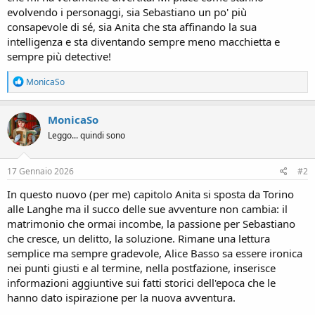
evolvendo i personaggi, sia Sebastiano un po' più
consapevole di sé, sia Anita che sta affinando la sua
intelligenza e sta diventando sempre meno macchietta e
sempre più detective!
R
MonicaSo
e
a
c
MonicaSo
t
Leggo... quindi sono
i
o
n
s
17 Gennaio 2026
#2
:
In questo nuovo (per me) capitolo Anita si sposta da Torino
alle Langhe ma il succo delle sue avventure non cambia: il
matrimonio che ormai incombe, la passione per Sebastiano
che cresce, un delitto, la soluzione. Rimane una lettura
semplice ma sempre gradevole, Alice Basso sa essere ironica
nei punti giusti e al termine, nella postfazione, inserisce
informazioni aggiuntive sui fatti storici dell'epoca che le
hanno dato ispirazione per la nuova avventura.