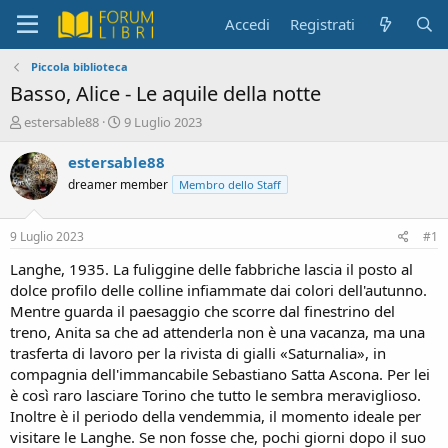
Accedi
Registrati
Piccola biblioteca
Basso, Alice - Le aquile della notte
C
D
estersable88
9 Luglio 2023
r
a
e
t
estersable88
a
a
dreamer member
Membro dello Staff
t
d
o
i
r
i
9 Luglio 2023
#1
e
n
D
i
Langhe, 1935. La fuliggine delle fabbriche lascia il posto al
i
z
dolce profilo delle colline infiammate dai colori dell'autunno.
s
i
Mentre guarda il paesaggio che scorre dal finestrino del
c
o
treno, Anita sa che ad attenderla non è una vacanza, ma una
u
trasferta di lavoro per la rivista di gialli «Saturnalia», in
s
compagnia dell'immancabile Sebastiano Satta Ascona. Per lei
s
i
è così raro lasciare Torino che tutto le sembra meraviglioso.
o
Inoltre è il periodo della vendemmia, il momento ideale per
n
visitare le Langhe. Se non fosse che, pochi giorni dopo il suo
e