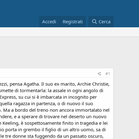
Accedi
Registrati
Cerca
#1
zzi, pensa Agatha. Il suo ex marito, Archie Christie,
smette di tormentarla: la assale in ogni angolo di
 Express, su cui si è imbarcata in incognito per
 quella ragazza in partenza, o di nuovo il suo
bo. Ma a bordo del treno non ancora immortalato nel
dere, e a sperare di trovare nel deserto un nuovo
 Keeling, è sospettosamente finito in tragedia e lei
 porta in grembo il figlio di un altro uomo, sa di
lle tre donne sta fuggendo da un passato oscuro,