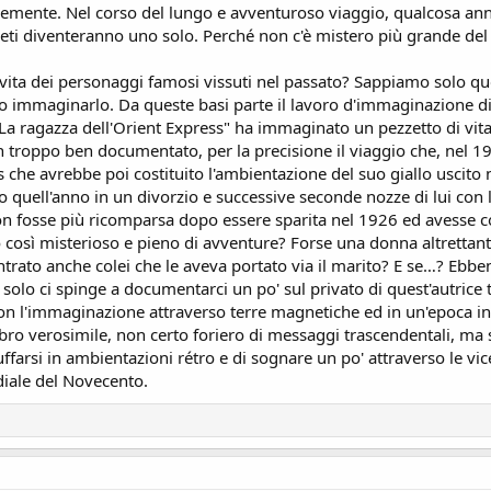
cemente. Nel corso del lungo e avventuroso viaggio, qualcosa ann
egreti diventeranno uno solo. Perché non c'è mistero più grande de
 vita dei personaggi famosi vissuti nel passato? Sappiamo solo que
lo immaginarlo. Da queste basi parte il lavoro d'immaginazione 
"La ragazza dell'Orient Express" ha immaginato un pezzetto di vit
on troppo ben documentato, per la precisione il viaggio che, nel 
 che avrebbe poi costituito l'ambientazione del suo giallo uscito 
 quell'anno in un divorzio e successive seconde nozze di lui con 
on fosse più ricomparsa dopo essere sparita nel 1926 ed avesse c
 così misterioso e pieno di avventure? Forse una donna altrettanto
trato anche colei che le aveva portato via il marito? E se…? Ebbe
 solo ci spinge a documentarci un po' sul privato di quest'autrice 
con l'immaginazione attraverso terre magnetiche ed in un'epoca in
libro verosimile, non certo foriero di messaggi trascendentali, m
 tuffarsi in ambientazioni rétro e di sognare un po' attraverso le
diale del Novecento.