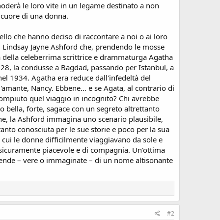
oderà le loro vite in un legame destinato a non
l cuore di una donna.
llo che hanno deciso di raccontare a noi o ai loro
di Lindsay Jayne Ashford che, prendendo le mosse
a della celeberrima scrittrice e drammaturga Agatha
1928, la condusse a Bagdad, passando per Istanbul, a
nel 1934. Agatha era reduce dall'infedeltà del
l'amante, Nancy. Ebbene… e se Agata, al contrario di
ompiuto quel viaggio in incognito? Chi avrebbe
 bella, forte, sagace con un segreto altrettanto
ne, la Ashford immagina uno scenario plausibile,
tanto conosciuta per le sue storie e poco per la sua
 cui le donne difficilmente viaggiavano da sole e
a sicuramente piacevole e di compagnia. Un'ottima
 vicende – vere o immaginate – di un nome altisonante
#2