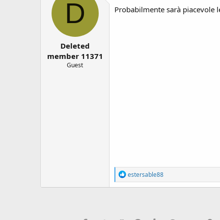
D
i
Probabilmente sarà piacevole le
o
n
s
:
Deleted
member 11371
Guest
R
estersable88
e
a
c
t
i