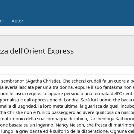
ri
Autori
zza dell'Orient Express
 sembrano» (Agatha Christie). Che scherzi crudeli fa un cuore a pe
da averla lasciata per un'altra donna, eppure il suo fantasma non 
e non le lascia requie. Le appare persino a una fermata dell'Orient
 giornalisti e dall'oppressione di Londra. Sarà lui l'uomo che bacia
malia di Baghdad, la loro meta ultima, la guarisca da quell'incu
a Christie non è l'unico passeggero ad avere qualcosa da nascon
imo matrimonio della sua compagna di cabina, l'archeologa Katharine
zione basata su un inganno. Nancy Nelson, che fresca di matrimonio
lungo la gravidanza ed è sull'orlo della disperazione. Ognuna de