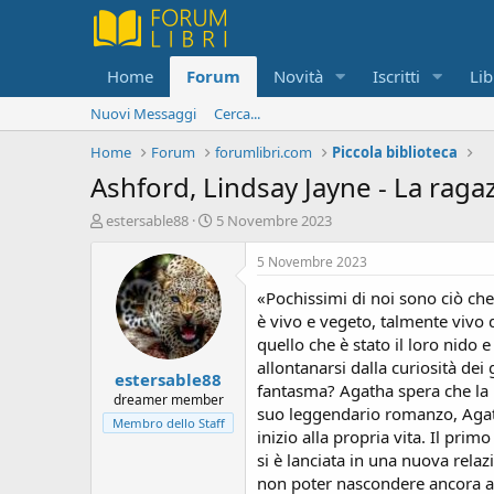
Home
Forum
Novità
Iscritti
Lib
Nuovi Messaggi
Cerca...
Home
Forum
forumlibri.com
Piccola biblioteca
Ashford, Lindsay Jayne - La raga
C
D
estersable88
5 Novembre 2023
r
a
e
t
5 Novembre 2023
a
a
«Pochissimi di noi sono ciò che
t
d
o
i
è vivo e vegeto, talmente vivo 
r
i
quello che è stato il loro nido 
e
n
allontanarsi dalla curiosità dei
estersable88
D
i
fantasma? Agatha spera che la 
i
z
dreamer member
suo leggendario romanzo, Agath
s
i
Membro dello Staff
inizio alla propria vita. Il pr
c
o
u
si è lanciata in una nuova rela
s
non poter nascondere ancora a 