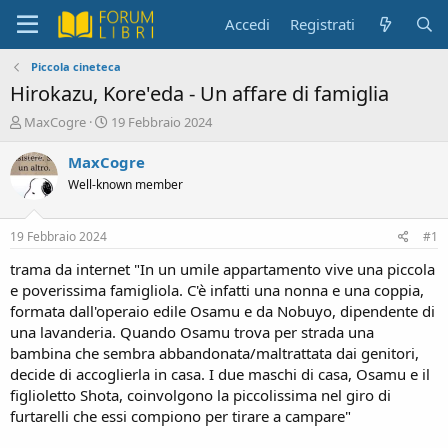
Accedi
Registrati
Piccola cineteca
Hirokazu, Kore'eda - Un affare di famiglia
C
D
MaxCogre
19 Febbraio 2024
r
a
e
t
MaxCogre
a
a
Well-known member
t
d
o
i
r
i
19 Febbraio 2024
#1
e
n
D
i
trama da internet "In un umile appartamento vive una piccola
i
z
e poverissima famigliola. C'è infatti una nonna e una coppia,
s
i
formata dall'operaio edile Osamu e da Nobuyo, dipendente di
c
o
una lavanderia. Quando Osamu trova per strada una
u
bambina che sembra abbandonata/maltrattata dai genitori,
s
decide di accoglierla in casa. I due maschi di casa, Osamu e il
s
i
figlioletto Shota, coinvolgono la piccolissima nel giro di
o
furtarelli che essi compiono per tirare a campare"
n
e