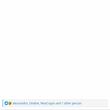
R
alessandra
,
Ondine
,
MaxCogre
and 1 other person
e