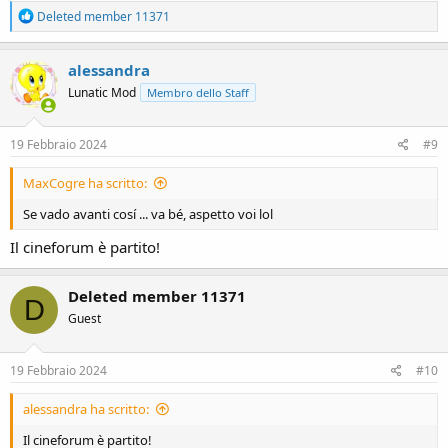
R
Deleted member 11371
e
a
c
alessandra
t
Lunatic Mod
Membro dello Staff
i
o
n
s
19 Febbraio 2024
#9
:
MaxCogre ha scritto:
Se vado avanti cosí ... va bé, aspetto voi lol
Il cineforum è partito!
Deleted member 11371
D
Guest
19 Febbraio 2024
#10
alessandra ha scritto:
Il cineforum è partito!