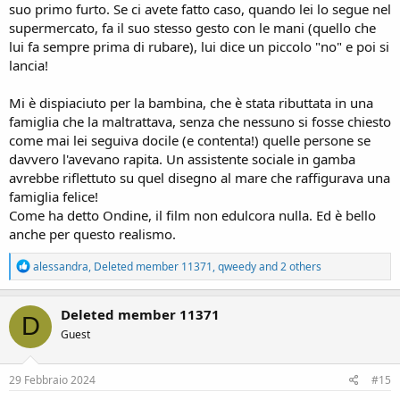
suo primo furto. Se ci avete fatto caso, quando lei lo segue nel
supermercato, fa il suo stesso gesto con le mani (quello che
lui fa sempre prima di rubare), lui dice un piccolo "no" e poi si
lancia!
Mi è dispiaciuto per la bambina, che è stata ributtata in una
famiglia che la maltrattava, senza che nessuno si fosse chiesto
come mai lei seguiva docile (e contenta!) quelle persone se
davvero l'avevano rapita. Un assistente sociale in gamba
avrebbe riflettuto su quel disegno al mare che raffigurava una
famiglia felice!
Come ha detto Ondine, il film non edulcora nulla. Ed è bello
anche per questo realismo.
R
alessandra
,
Deleted member 11371
,
qweedy
and 2 others
e
a
c
Deleted member 11371
D
t
Guest
i
o
n
s
29 Febbraio 2024
#15
: