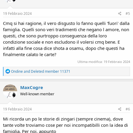
o
n
s
19 Febbraio 2024
#5
:
Cmq si hai ragione, il vero disgusto lo fanno quelli 'fuori' dalla
famiglia. Quelli sono veri tradimenti che negano l amore, non
questi, che sono purtroppo conseguenza della loro
condizione sociale e non escludono il volersi cmq bene. E
infatti alla fine cosa dice shota a osamu, dopo che questi ha
finalmente calato le carte?
Ultima modifica:
19 Febbraio 2024
R
Ondine
and
Deleted member 11371
e
a
c
MaxCogre
t
Well-known member
i
o
n
s
19 Febbraio 2024
#6
:
Mi ricorda un po le storie di zingari (sempre cinema), dove
tante volte troviamo cose per noi incompatibilli con la idea di
famiglia. Per noi, appunto