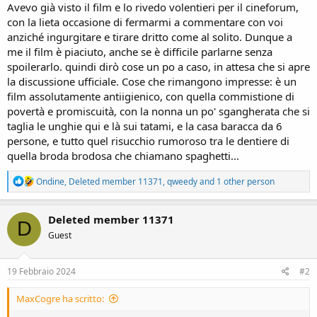
Avevo già visto il film e lo rivedo volentieri per il cineforum,
con la lieta occasione di fermarmi a commentare con voi
anziché ingurgitare e tirare dritto come al solito. Dunque a
me il film è piaciuto, anche se è difficile parlarne senza
spoilerarlo. quindi dirò cose un po a caso, in attesa che si apre
la discussione ufficiale. Cose che rimangono impresse: è un
film assolutamente antiigienico, con quella commistione di
povertà e promiscuità, con la nonna un po' sgangherata che si
taglia le unghie qui e là sui tatami, e la casa baracca da 6
persone, e tutto quel risucchio rumoroso tra le dentiere di
quella broda brodosa che chiamano spaghetti...
R
Ondine
,
Deleted member 11371
,
qweedy
and 1 other person
e
a
c
Deleted member 11371
D
t
Guest
i
o
n
s
19 Febbraio 2024
#2
:
MaxCogre ha scritto: