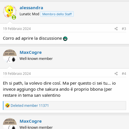
a
c
alessandra
t
Lunatic Mod
Membro dello Staff
i
o
n
s
19 Febbraio 2024
#3
:
Corro ad aprire la discussione
MaxCogre
Well-known member
19 Febbraio 2024
#4
Eh si path, la volevo dire cosí. Ma per questo ci sei tu... io
invece aggiungo che sakura ando é proprio bbona (per
restare in tema san valentino
R
Deleted member 11371
e
a
c
MaxCogre
t
Well-known member
i