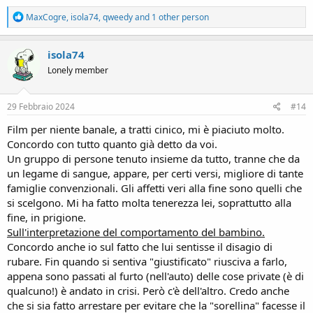
R
MaxCogre
,
isola74
,
qweedy
and 1 other person
e
a
c
isola74
t
Lonely member
i
o
n
s
29 Febbraio 2024
#14
:
Film per niente banale, a tratti cinico, mi è piaciuto molto.
Concordo con tutto quanto già detto da voi.
Un gruppo di persone tenuto insieme da tutto, tranne che da
un legame di sangue, appare, per certi versi, migliore di tante
famiglie convenzionali. Gli affetti veri alla fine sono quelli che
si scelgono. Mi ha fatto molta tenerezza lei, soprattutto alla
fine, in prigione.
Sull'interpretazione del comportamento del bambino.
Concordo anche io sul fatto che lui sentisse il disagio di
rubare. Fin quando si sentiva "giustificato" riusciva a farlo,
appena sono passati al furto (nell'auto) delle cose private (è di
qualcuno!) è andato in crisi. Però c'è dell'altro. Credo anche
che si sia fatto arrestare per evitare che la "sorellina" facesse il