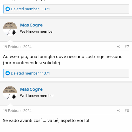
R
Deleted member 11371
e
a
c
MaxCogre
t
Well-known member
i
o
n
s
19 Febbraio 2024
#7
:
Ad esempio, una famiglia dove nessuno costringe nessuno
(pur mantenendosi solidale)
R
Deleted member 11371
e
a
c
MaxCogre
t
Well-known member
i
o
n
s
19 Febbraio 2024
#8
:
Se vado avanti cosí ... va bé, aspetto voi lol