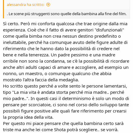
alessandra ha scritto:
. Le scene più struggenti sono quelle della bambina alla fine del film.
Sì certo. Però mi conforta qualcosa che trae origine dalla mia
esperienza. Cioè che il fatto di avere genitori "disfunzionali"
come quella bimba non crea nessun destino predefinito o
ineluttabile, perché ha comunque avuto delle figure adulte di
riferimento che le hanno dato la possibilità di credere nel
bene e nella tenerezza. Un padre pessimo e una madre
orribile non sono la condanna, se c'è la possibilità di ricordare
anche altri adulti capaci di amare e accogliere, ad esempio un
nonno, un maestro, o comunque qualcuno che abbia
mostrato l'altra faccia della medaglia.
Ho scritto questo perché a volte sento le persone lamentarsi,
tipo "La mia vita è andata storta perché mia madre.. perché
mio padre..". In questi casi il determinismo è solo un modo di
pensare per scorciatoie, ci sono nel corso dello sviluppo tante
possibili figure positive alle quali fare riferimento per crearsi
la propria idea della vita.
Per questo mi piace pensare che quella bambina certo sarà
triste ma anche lei come Shota potrà scegliere.. se vorrà.