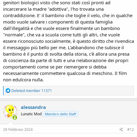
genitori biologici visto che sono stati così pronti ad
incarcerare la madre "adottiva", l'ho trovata una
contraddizione. E' il bambino che toglie il velo, che in qualche
modo vuole salvare i componenti di questa famiglia
dall'illegalità e che vuole essere finalmente un bambino
"normale", che va a scuola come tutti gli altri, che vuole
essere riconosciuto socialmente, è questo diritto che rivendica
il messaggio più bello per me. L'abbandono che subisce il
bambino è il punto di svolta della storia, c'è allora una presa
di coscienza da parte di tutti e una rielaborazione dei propri
comportamenti come se per riemergere si debba
necessariamente commettere qualcosa di meschino. Il film
non edulcora nulla.
R
Deleted member 11371
e
a
c
alessandra
t
Lunatic Mod
Membro dello Staff
i
o
n
s
28 Febbraio 2024
#12
: