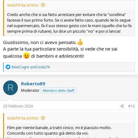
isola74 ha scritto:
Credo anche che si sia fatto arrestare per evitare che la "sorellina"
facesse il suo primo furto. Se ci avete fatto caso, quando lei lo segue
nel supermercato, fa il suo stesso gesto con le mani (quello che lui fa
sempre prima di rubare), lui dice un piccolo "no" e poi si lancia!
Giustissimo, non ci avevo pensato.
A parte la tua particolare sensibilità, si vede che ne sai
qualcosa
di bambini e adolescenti!
R
MaxCogre
and
isola74
e
a
c
Roberto89
R
t
Moderator
Membro dello Staff
i
o
n
s
29 Febbraio 2024
#16
:
isola74 ha scritto:
Film per niente banale, a tratti cinico, mi è piaciuto molto.
Concordo con tutto quanto già detto da voi.