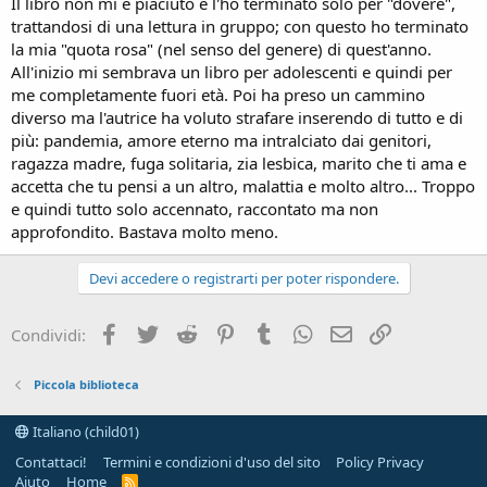
Il libro non mi è piaciuto e l'ho terminato solo per "dovere",
trattandosi di una lettura in gruppo; con questo ho terminato
la mia "quota rosa" (nel senso del genere) di quest'anno.
All'inizio mi sembrava un libro per adolescenti e quindi per
me completamente fuori età. Poi ha preso un cammino
diverso ma l'autrice ha voluto strafare inserendo di tutto e di
più: pandemia, amore eterno ma intralciato dai genitori,
ragazza madre, fuga solitaria, zia lesbica, marito che ti ama e
accetta che tu pensi a un altro, malattia e molto altro... Troppo
e quindi tutto solo accennato, raccontato ma non
approfondito. Bastava molto meno.
Devi accedere o registrarti per poter rispondere.
Facebook
Twitter
Reddit
Pinterest
Tumblr
WhatsApp
e-mail
Link
Condividi:
Piccola biblioteca
Italiano (child01)
Contattaci!
Termini e condizioni d'uso del sito
Policy Privacy
Aiuto
Home
R