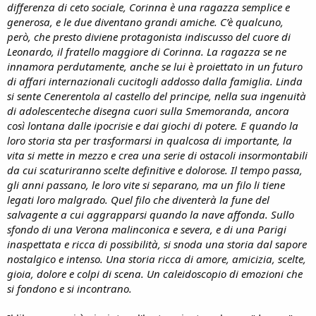
differenza di ceto sociale, Corinna è una ragazza semplice e
generosa, e le due diventano grandi amiche. C’è qualcuno,
però, che presto diviene protagonista indiscusso del cuore di
Leonardo, il fratello maggiore di Corinna. La ragazza se ne
innamora perdutamente, anche se lui è proiettato in un futuro
di affari internazionali cucitogli addosso dalla famiglia. Linda
si sente Cenerentola al castello del principe, nella sua ingenuità
di adolescenteche disegna cuori sulla Smemoranda, ancora
così lontana dalle ipocrisie e dai giochi di potere. E quando la
loro storia sta per trasformarsi in qualcosa di importante, la
vita si mette in mezzo e crea una serie di ostacoli insormontabili
da cui scaturiranno scelte definitive e dolorose. Il tempo passa,
gli anni passano, le loro vite si separano, ma un filo li tiene
legati loro malgrado. Quel filo che diventerà la fune del
salvagente a cui aggrapparsi quando la nave affonda. Sullo
sfondo di una Verona malinconica e severa, e di una Parigi
inaspettata e ricca di possibilità, si snoda una storia dal sapore
nostalgico e intenso. Una storia ricca di amore, amicizia, scelte,
gioia, dolore e colpi di scena. Un caleidoscopio di emozioni che
si fondono e si incontrano.