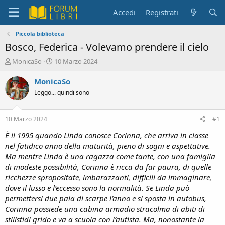
Accedi
Registrati
Piccola biblioteca
Bosco, Federica - Volevamo prendere il cielo
C
D
MonicaSo
10 Marzo 2024
r
a
e
t
MonicaSo
a
a
Leggo... quindi sono
t
d
o
i
r
i
10 Marzo 2024
#1
e
n
D
i
È il 1995 quando Linda conosce Corinna, che arriva in classe
i
z
nel fatidico anno della maturità, pieno di sogni e aspettative.
s
i
Ma mentre Linda è una ragazza come tante, con una famiglia
c
o
di modeste possibilità, Corinna è ricca da far paura, di quelle
u
ricchezze spropositate, imbarazzanti, difficili da immaginare,
s
dove il lusso e l’eccesso sono la normalità. Se Linda può
s
i
permettersi due paia di scarpe l’anno e si sposta in autobus,
o
Corinna possiede una cabina armadio stracolma di abiti di
n
stilistidi grido e va a scuola con l’autista. Ma, nonostante la
e