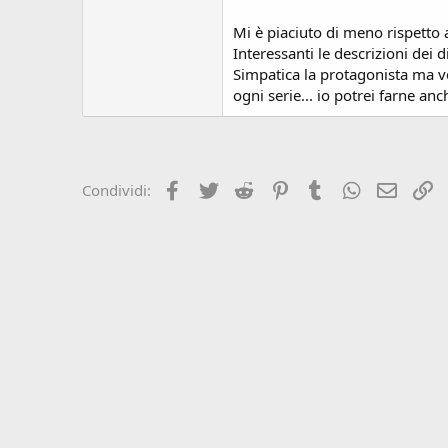
s
i
Mi è piaciuto di meno rispetto 
o
Interessanti le descrizioni dei 
n
Simpatica la protagonista ma vo
e
ogni serie... io potrei farne an
Facebook
Twitter
Reddit
Pinterest
Tumblr
WhatsApp
e-mail
L
Condividi: