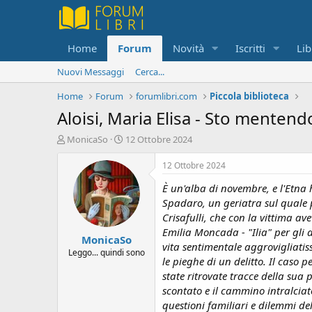
Home
Forum
Novità
Iscritti
Lib
Nuovi Messaggi
Cerca...
Home
Forum
forumlibri.com
Piccola biblioteca
Aloisi, Maria Elisa - Sto mentend
C
D
MonicaSo
12 Ottobre 2024
r
a
e
t
12 Ottobre 2024
a
a
È un'alba di novembre, e l'Etna
t
d
o
i
Spadaro, un geriatra sul quale p
r
i
Crisafulli, che con la vittima a
e
n
Emilia Moncada - "Ilia" per gli
MonicaSo
D
i
vita sentimentale aggrovigliatis
i
z
Leggo... quindi sono
le pieghe di un delitto. Il caso
s
i
state ritrovate tracce della sua
c
o
u
scontato e il cammino intralcia
s
questioni familiari e dilemmi del