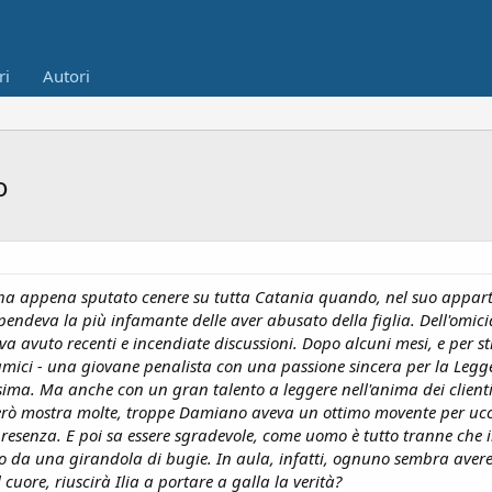
ri
Autori
o
 ha appena sputato cenere su tutta Catania quando, nel suo apparta
endeva la più infamante delle aver abusato della figlia. Dell'omic
veva avuto recenti e incendiate discussioni. Dopo alcuni mesi, e per 
 amici - una giovane penalista con una passione sincera per la Legg
sima. Ma anche con un gran talento a leggere nell'anima dei clienti, 
 però mostra molte, troppe Damiano aveva un ottimo movente per ucci
 presenza. E poi sa essere sgradevole, come uomo è tutto tranne che i
to da una girandola di bugie. In aula, infatti, ognuno sembra aver
 cuore, riuscirà Ilia a portare a galla la verità?