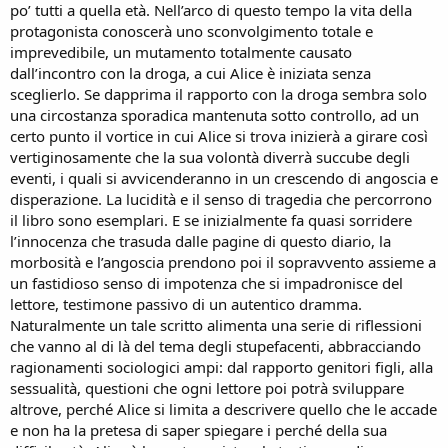
po’ tutti a quella età. Nell’arco di questo tempo la vita della
protagonista conoscerà uno sconvolgimento totale e
imprevedibile, un mutamento totalmente causato
dall’incontro con la droga, a cui Alice è iniziata senza
sceglierlo. Se dapprima il rapporto con la droga sembra solo
una circostanza sporadica mantenuta sotto controllo, ad un
certo punto il vortice in cui Alice si trova inizierà a girare così
vertiginosamente che la sua volontà diverrà succube degli
eventi, i quali si avvicenderanno in un crescendo di angoscia e
disperazione. La lucidità e il senso di tragedia che percorrono
il libro sono esemplari. E se inizialmente fa quasi sorridere
l’innocenza che trasuda dalle pagine di questo diario, la
morbosità e l’angoscia prendono poi il sopravvento assieme a
un fastidioso senso di impotenza che si impadronisce del
lettore, testimone passivo di un autentico dramma.
Naturalmente un tale scritto alimenta una serie di riflessioni
che vanno al di là del tema degli stupefacenti, abbracciando
ragionamenti sociologici ampi: dal rapporto genitori figli, alla
sessualità, questioni che ogni lettore poi potrà sviluppare
altrove, perché Alice si limita a descrivere quello che le accade
e non ha la pretesa di saper spiegare i perché della sua