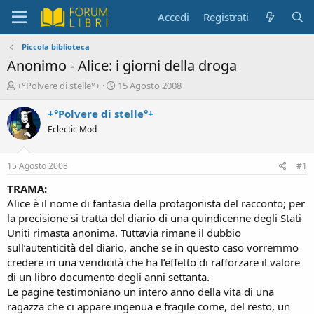
Accedi
Registrati
Piccola biblioteca
Anonimo - Alice: i giorni della droga
C
D
+°Polvere di stelle°+
15 Agosto 2008
r
a
e
t
+°Polvere di stelle°+
a
a
Eclectic Mod
t
d
o
i
r
i
15 Agosto 2008
#1
e
n
D
i
TRAMA:
i
z
Alice è il nome di fantasia della protagonista del racconto; per
s
i
la precisione si tratta del diario di una quindicenne degli Stati
c
o
Uniti rimasta anonima. Tuttavia rimane il dubbio
u
sull’autenticità del diario, anche se in questo caso vorremmo
s
credere in una veridicità che ha l’effetto di rafforzare il valore
s
i
di un libro documento degli anni settanta.
o
Le pagine testimoniano un intero anno della vita di una
n
ragazza che ci appare ingenua e fragile come, del resto, un
e