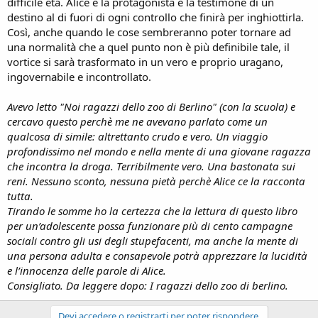
difficile età. Alice è la protagonista e la testimone di un
destino al di fuori di ogni controllo che finirà per inghiottirla.
Così, anche quando le cose sembreranno poter tornare ad
una normalità che a quel punto non è più definibile tale, il
vortice si sarà trasformato in un vero e proprio uragano,
ingovernabile e incontrollato.
Avevo letto "Noi ragazzi dello zoo di Berlino" (con la scuola) e
cercavo questo perchè me ne avevano parlato come un
qualcosa di simile: altrettanto crudo e vero. Un viaggio
profondissimo nel mondo e nella mente di una giovane ragazza
che incontra la droga. Terribilmente vero. Una bastonata sui
reni. Nessuno sconto, nessuna pietà perchè Alice ce la racconta
tutta.
Tirando le somme ho la certezza che la lettura di questo libro
per un’adolescente possa funzionare più di cento campagne
sociali contro gli usi degli stupefacenti, ma anche la mente di
una persona adulta e consapevole potrà apprezzare la lucidità
e l’innocenza delle parole di Alice.
Consigliato. Da leggere dopo: I ragazzi dello zoo di berlino.
Devi accedere o registrarti per poter rispondere.