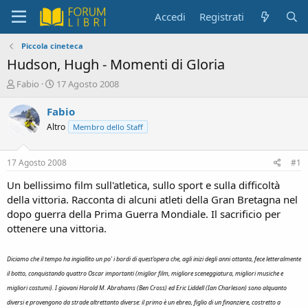
Accedi
Registrati
Piccola cineteca
Hudson, Hugh - Momenti di Gloria
C
D
Fabio
17 Agosto 2008
r
a
e
t
Fabio
a
a
Altro
Membro dello Staff
t
d
o
i
r
i
17 Agosto 2008
#1
e
n
D
i
Un bellissimo film sull'atletica, sullo sport e sulla difficoltà
i
z
della vittoria. Racconta di alcuni atleti della Gran Bretagna nel
s
i
dopo guerra della Prima Guerra Mondiale. Il sacrificio per
c
o
ottenere una vittoria.
u
s
s
Diciamo che il tempo ha ingiallito un po' i bordi di quest'opera che, agli inizi degli anni ottanta, fece letteralmente
i
il botto, conquistando quattro Oscar importanti (miglior film, migliore sceneggiatura, migliori musiche e
o
migliori costumi). I giovani Harold M. Abrahams (Ben Cross) ed Eric Liddell (Ian Charleson) sono alquanto
n
diversi e provengono da strade altrettanto diverse: il primo è un ebreo, figlio di un finanziere, costretto a
e