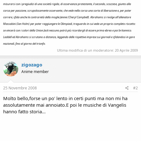
misurarsi con i pregiudizi di una società rigida, di osservanza protestante, il secondo, scozzese, giunto alla
corsa per passione, scrupolosamente osservante, che vede nella corsa una sorta di liberazione e, per poter
correre, sfida anche le contrarietà della moglie Jennie (Cheryl Campbell). Abrahams si rivolge all'allenatore
Massabini (Ian Holm) per poter raggiungere le Olimpiadi, traguardo in cui vede un proprio completo riscatto:
se vincerà con i colori della Union Jack nessuno potrà più ricordargli di essere prima ebreo e poi britannico.
Laddell ed Abrahams si scrutano a distanza, leggendo delle rispettive imprese sui giornali e sfidandosi in gare
nazionali, fino al giorno del trionfo.
Ultima modifica di un moderatore:
20 Aprile 2009
zigozago
Anime member
25 Novembre 2008
#2
Molto bello,forse un po' lento in certi punti ma non mi ha
assolutamente mai annoiato.E poi le musiche di Vangelis
hanno fatto storia...